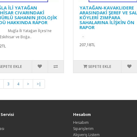
LA İLİ YATAĞAN
YATAĞAN-KAVAKLIDERE
İHİSAR CIVARINDAKİ
ARASINDAKİ ŞEREF VE SA
ÜRLÜ SAHANIN JEOLOJİK
KÖYLERİ ZIMPARA
DÜ HAKKINDA RAPOR
SAHALARINA İLİŞKİN ÖN
RAPOR
Muğla İli Yatağan İlçesi'ne
..
Eskihisar ve Boğa..
207,18TL
2TL
SEPETE EKLE
SEPETE EKLE
3
4
>
>|
Servisi
Hesabım
Hesabım
ası
Siparişlerim
Alışveriş Listem