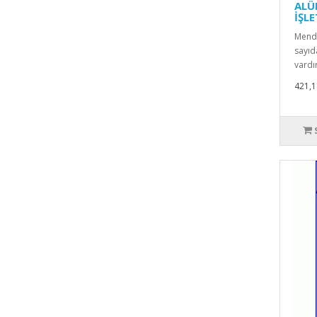
ALÜ
İŞL
Mende
sayıd
vardı
421,1