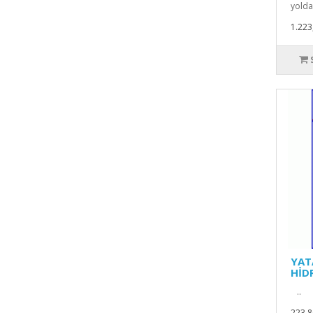
yolda 
1.223
YAT
HİD
..
223,8