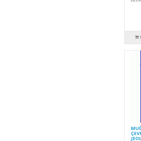
MUĞ
ÇEV
JEO