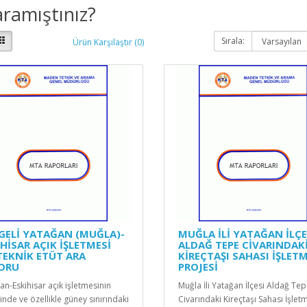
ramıştınız?
Sırala:
Ürün Karşılaştır (0)
 GELİ YATAĞAN (MUĞLA)-
MUĞLA İLİ YATAĞAN İLÇE
HİSAR AÇIK İŞLETMESİ
ALDAĞ TEPE CİVARINDAK
TEKNİK ETÜT ARA
KİREÇTAŞI SAHASI İŞLET
ORU
PROJESİ
an-Eskihisar açık işletmesinin
Muğla İli Yatağan İlçesi Aldağ Te
inde ve özellikle güney sınırındaki
Civarındaki Kireçtaşı Sahası İşlet