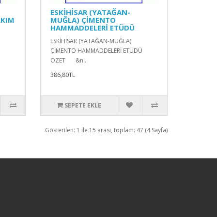
ESKİHİSAR (YATAĞAN-
LKIM
MUĞLA) ÇİMENTO
HAMMADDELERİ ETÜDÜ
ESKİHİSAR (YATAĞAN-MUĞLA)
ÇİMENTO HAMMADDELERİ ETÜDÜ
ÖZET &n..
386,80TL
SEPETE EKLE
Gösterilen: 1 ile 15 arası, toplam: 47 (4 Sayfa)