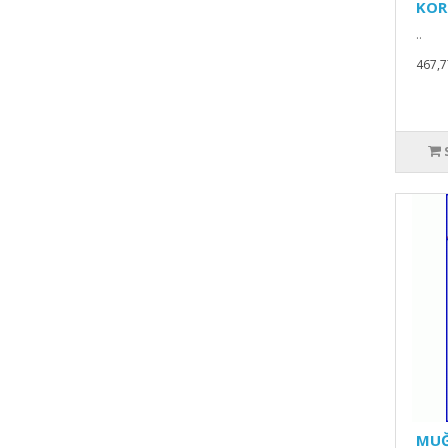
KOR
..
467,7
MUĞ