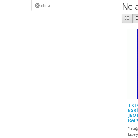
Ne a
TKİ
ESKİ
JEO
RAP
Yatağ
kuzey