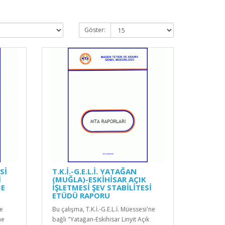
Göster:
Sİ
T.K.İ.-G.E.L.İ. YATAĞAN
İ
(MUĞLA)-ESKİHİSAR AÇIK
ME
İŞLETMESİ ŞEV STABİLİTESİ
ETÜDÜ RAPORU
pe
Bu çalışma, T.K.İ.-G.E.L.İ. Müessesi'ne
me
bağlı "Yatağan-Eskihisar Linyit Açık