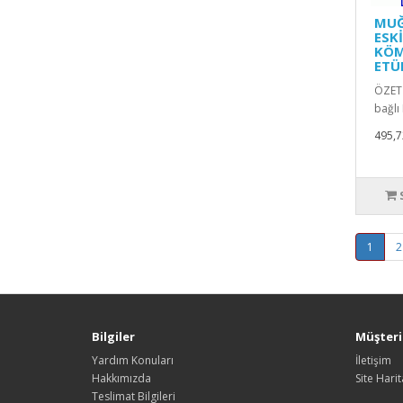
MUĞ
ESK
KÖM
ETÜ
ÖZET 
bağlı 
495,7
1
2
Bilgiler
Müşteri 
Yardım Konuları
İletişim
Hakkımızda
Site Harit
Teslimat Bilgileri