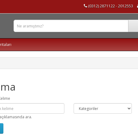
(0312) 2871122 - 2012553
ritaları
ama
Kelime
açıklamasında ara.