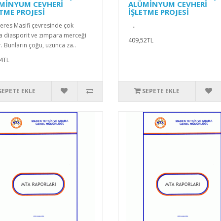
MİNYUM CEVHERİ
ALÜMİNYUM CEVHERİ
ETME PROJESİ
İŞLETME PROJESİ
res Masifi çevresinde çok
..
a diasporit ve zımpara merceği
409,52TL
r. Bunların çoğu, uzunca za..
4TL
SEPETE EKLE
SEPETE EKLE