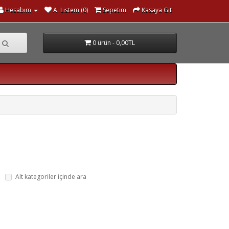
Hesabım
A. Listem (0)
Sepetim
Kasaya Git
0 ürün - 0,00TL
Alt kategoriler içinde ara