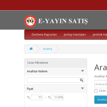
Derleme Raporları
Jeoloji Haritaları
Jeofizik Ha
Arama
Ürün Filtreleme
Ar
Anahtar Kelime
Anahtar 
Fiyat
Ürün 
TL
–
TL