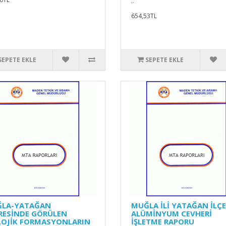
..
654,53TL
SEPETE EKLE
SEPETE EKLE
LA-YATAĞAN
MUĞLA İLİ YATAĞAN İLÇE
RESİNDE GÖRÜLEN
ALÜMİNYUM CEVHERİ
LOJİK FORMASYONLARIN
İŞLETME RAPORU