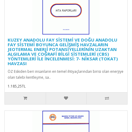
KUZEY ANADOLU FAY SİSTEMİ VE DOĞU ANADOLU
FAY SİSTEMİ BOYUNCA GELİŞMİŞ HAVZALARIN
JEOTERMAL ENERJİ POTANSİYELLERİNİN UZAKTAN
ALGILAMA VE COĞRAFİ BİLGİ SİSTEMLERİ (CBS)
YÖNTEMLERİ İLE İNCELENMESİ: 7- NİKSAR (TOKAT)
HAVZASI
ÖZ Eskiden beri insanların en temel ihtiyaçlarından birisi olan enerjiye
olan talebi kentleşme, sa..
1.185,25TL