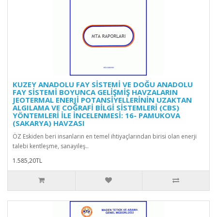
KUZEY ANADOLU FAY SİSTEMİ VE DOĞU ANADOLU
FAY SİSTEMİ BOYUNCA GELİŞMİŞ HAVZALARIN
JEOTERMAL ENERJİ POTANSİYELLERİNİN UZAKTAN
ALGILAMA VE COĞRAFİ BİLGİ SİSTEMLERİ (CBS)
YÖNTEMLERİ İLE İNCELENMESİ: 16- PAMUKOVA
(SAKARYA) HAVZASI
ÖZ Eskiden beri insanların en temel ihtiyaçlarından birisi olan enerji
talebi kentleşme, sanayileş..
1.585,20TL