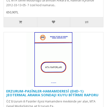
ÖZ MTA Genel Müdürlüğü tarafından Ankara ili, Nallıhan ilçesinde
2012-33-13-05- 7 özel kod numaras..
650,90TL
ERZURUM-PASİNLER-HAMAMDERESİ (EHD-1)
JEOTERMAL ARAMA SONDAJI KUYU BİTİRME RAPORU
ÖZ Erzurum ili Pasinler ilçesi Hamamdere mevkiinde yer alan, MTA
Genel Müdürlüğü’ne ait Erzurum Pa..