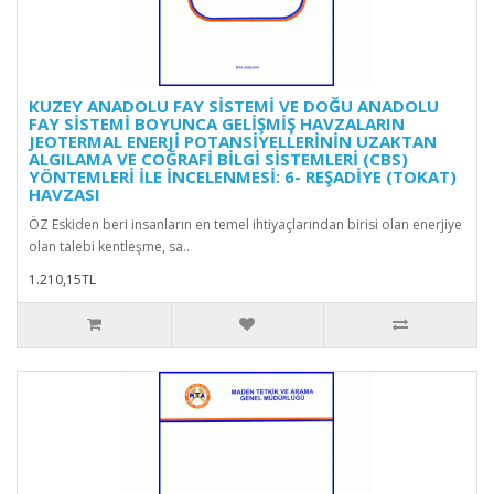
KUZEY ANADOLU FAY SİSTEMİ VE DOĞU ANADOLU
FAY SİSTEMİ BOYUNCA GELİŞMİŞ HAVZALARIN
JEOTERMAL ENERJİ POTANSİYELLERİNİN UZAKTAN
ALGILAMA VE COĞRAFİ BİLGİ SİSTEMLERİ (CBS)
YÖNTEMLERİ İLE İNCELENMESİ: 6- REŞADİYE (TOKAT)
HAVZASI
ÖZ Eskiden beri insanların en temel ihtiyaçlarından birisi olan enerjiye
olan talebi kentleşme, sa..
1.210,15TL