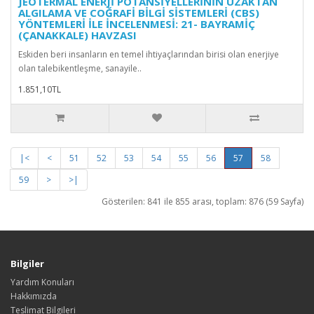
JEOTERMAL ENERJİ POTANSİYELLERİNİN UZAKTAN
ALGILAMA VE COĞRAFİ BİLGİ SİSTEMLERİ (CBS)
YÖNTEMLERİ İLE İNCELENMESİ: 21- BAYRAMİÇ
(ÇANAKKALE) HAVZASI
Eskiden beri insanların en temel ihtiyaçlarından birisi olan enerjiye
olan talebikentleşme, sanayile..
1.851,10TL
|<
<
51
52
53
54
55
56
57
58
59
>
>|
Gösterilen: 841 ile 855 arası, toplam: 876 (59 Sayfa)
Bilgiler
Yardım Konuları
Hakkımızda
Teslimat Bilgileri