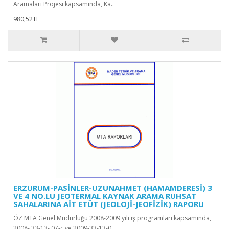
Aramaları Projesi kapsamında, Ka..
980,52TL
ERZURUM-PASİNLER-UZUNAHMET (HAMAMDERESİ) 3
VE 4 NO.LU JEOTERMAL KAYNAK ARAMA RUHSAT
SAHALARINA AİT ETÜT (JEOLOJİ-JEOFİZİK) RAPORU
ÖZ MTA Genel Müdürlüğü 2008-2009 yılı iş programları kapsamında,
2008- 33-13- 07-c ve 2009-33-13-0..