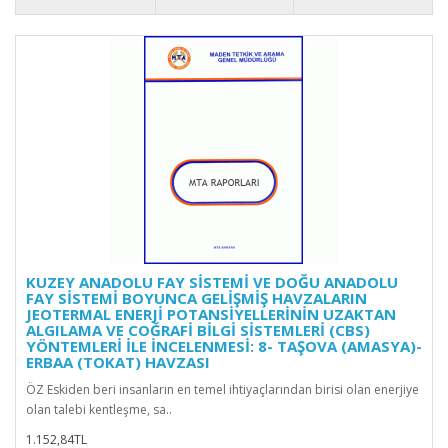
KUZEY ANADOLU FAY SİSTEMİ VE DOĞU ANADOLU
FAY SİSTEMİ BOYUNCA GELİŞMİŞ HAVZALARIN
JEOTERMAL ENERJİ POTANSİYELLERİNİN UZAKTAN
ALGILAMA VE COĞRAFİ BİLGİ SİSTEMLERİ (CBS)
YÖNTEMLERİ İLE İNCELENMESİ: 8- TAŞOVA (AMASYA)-
ERBAA (TOKAT) HAVZASI
ÖZ Eskiden beri insanların en temel ihtiyaçlarından birisi olan enerjiye
olan talebi kentleşme, sa..
1.152,84TL