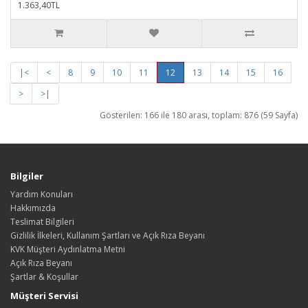
1.363,40TL
|<
<
8
9
10
11
12
13
14
15
16
>
>|
Gösterilen: 166 ile 180 arası, toplam: 876 (59 Sayfa)
Bilgiler
Yardım Konuları
Hakkımızda
Teslimat Bilgileri
Gizlilik İlkeleri, Kullanım Şartları ve Açık Rıza Beyanı
KVK Müşteri Aydınlatma Metni
Açık Rıza Beyanı
Şartlar & Koşullar
Müşteri Servisi