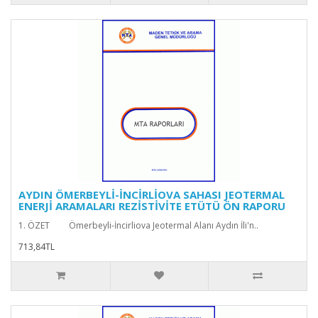
AYDIN ÖMERBEYLİ-İNCİRLİOVA SAHASI JEOTERMAL
ENERJİ ARAMALARI REZİSTİVİTE ETÜTÜ ÖN RAPORU
1. ÖZET Ömerbeyli-İncirliova Jeotermal Alanı Aydın İli'n..
713,84TL