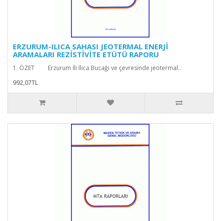
ERZURUM-ILICA SAHASI JEOTERMAL ENERJİ
ARAMALARI REZİSTİVİTE ETÜTÜ RAPORU
1. ÖZET Erzurum İli Ilıca Bucağı ve çevresinde jeotermal..
992,07TL