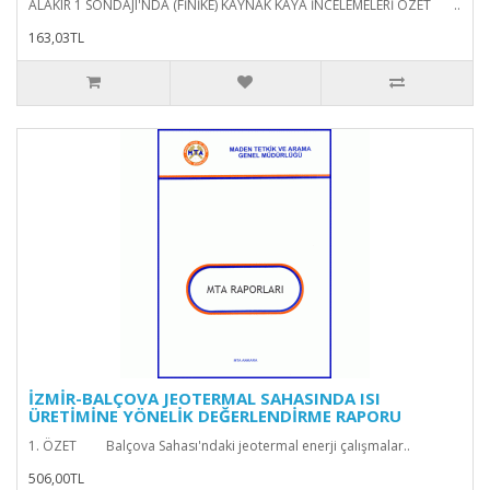
ALAKIR 1 SONDAJI'NDA (FİNİKE) KAYNAK KAYA İNCELEMELERİ ÖZET ..
163,03TL
İZMİR-BALÇOVA JEOTERMAL SAHASINDA ISI
ÜRETİMİNE YÖNELİK DEĞERLENDİRME RAPORU
1. ÖZET Balçova Sahası'ndaki jeotermal enerji çalışmalar..
506,00TL