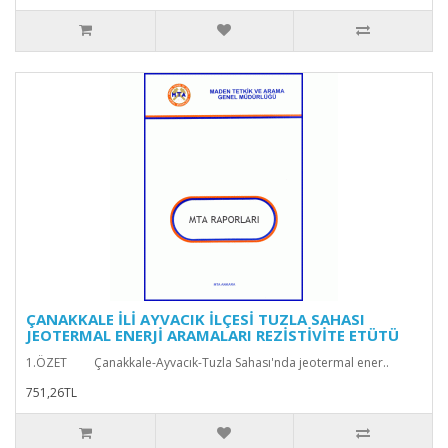
ÇANAKKALE İLİ AYVACIK İLÇESİ TUZLA SAHASI
JEOTERMAL ENERJİ ARAMALARI REZİSTİVİTE ETÜTÜ
1.ÖZET Çanakkale-Ayvacık-Tuzla Sahası'nda jeotermal ener..
751,26TL