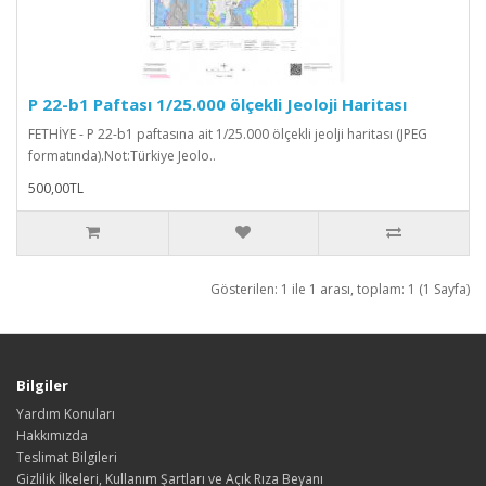
P 22-b1 Paftası 1/25.000 ölçekli Jeoloji Haritası
FETHİYE - P 22-b1 paftasına ait 1/25.000 ölçekli jeolji haritası (JPEG
formatında).Not:Türkiye Jeolo..
500,00TL
Gösterilen: 1 ile 1 arası, toplam: 1 (1 Sayfa)
Bilgiler
Yardım Konuları
Hakkımızda
Teslimat Bilgileri
Gizlilik İlkeleri, Kullanım Şartları ve Açık Rıza Beyanı