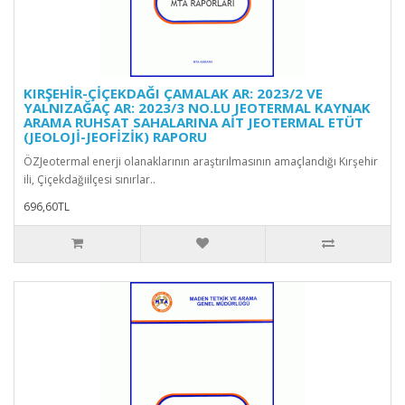
KIRŞEHİR-ÇİÇEKDAĞI ÇAMALAK AR: 2023/2 VE
YALNIZAĞAÇ AR: 2023/3 NO.LU JEOTERMAL KAYNAK
ARAMA RUHSAT SAHALARINA AİT JEOTERMAL ETÜT
(JEOLOJİ-JEOFİZİK) RAPORU
ÖZJeotermal enerji olanaklarının araştırılmasının amaçlandığı Kırşehir
ili, Çiçekdağıilçesi sınırlar..
696,60TL