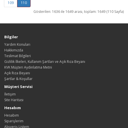
109
110
Gösterilen: 1636 ile 1649 arası, toplam: 1649 (110 Sayfa)
Bilgiler
Yardım Konuları
Hakkımızda
Teslimat Bilgileri
Gizlilik İlkeleri, Kullanım Şartları ve Açık Rıza Beyanı
KVK Müşteri Aydınlatma Metni
Açık Rıza Beyanı
Şartlar & Koşullar
Müşteri Servisi
İletişim
Site Haritası
Hesabım
Hesabım
Siparişlerim
Alışveriş Listem