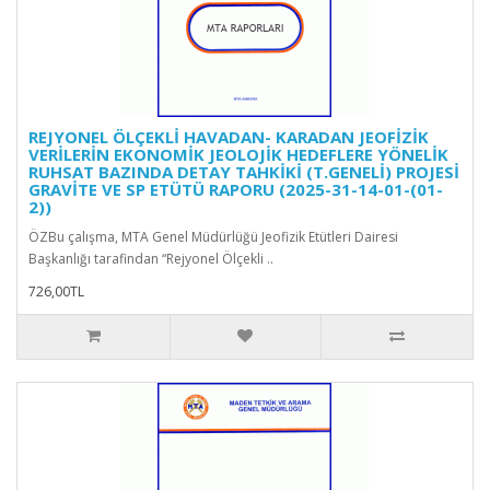
REJYONEL ÖLÇEKLİ HAVADAN- KARADAN JEOFİZİK
VERİLERİN EKONOMİK JEOLOJİK HEDEFLERE YÖNELİK
RUHSAT BAZINDA DETAY TAHKİKİ (T.GENELİ) PROJESİ
GRAVİTE VE SP ETÜTÜ RAPORU (2025-31-14-01-(01-
2))
ÖZBu çalışma, MTA Genel Müdürlüğü Jeofizik Etütleri Dairesi
Başkanlığı tarafindan “Rejyonel Ölçekli ..
726,00TL