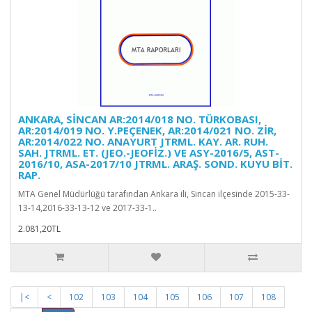
ANKARA, SİNCAN AR:2014/018 NO. TÜRKOBASI,
AR:2014/019 NO. Y.PEÇENEK, AR:2014/021 NO. ZİR,
AR:2014/022 NO. ANAYURT JTRML. KAY. AR. RUH.
SAH. JTRML. ET. (JEO.-JEOFİZ.) VE ASY-2016/5, AST-
2016/10, ASA-2017/10 JTRML. ARAŞ. SOND. KUYU BİT.
RAP.
MTA Genel Müdürlüğü tarafından Ankara ili, Sincan ilçesinde 2015-33-
13-14,2016-33-13-12 ve 2017-33-1..
2.081,20TL
|<
<
102
103
104
105
106
107
108