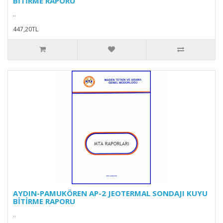
BİTİRME RAPORU
..
447,20TL
AYDIN-PAMUKÖREN AP-2 JEOTERMAL SONDAJI KUYU
BİTİRME RAPORU
..