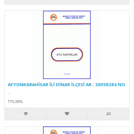
AFYONKARAHİSAR İLİ DİNAR İLÇESİ AR : 20058284 NO
..
775,39TL