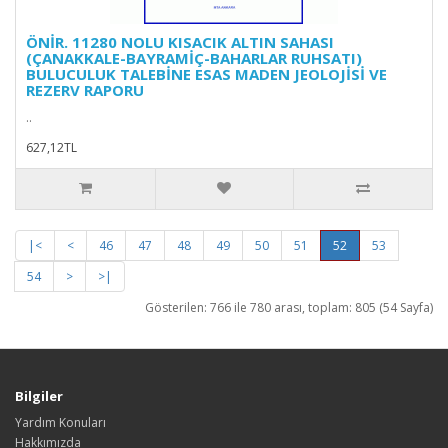
ÖNİR. 11280 NOLU KISACIK ALTIN SAHASI
(ÇANAKKALE-BAYRAMİÇ-BAHARLAR RUHSATI)
BULUCULUK TALEBİNE ESAS MADEN JEOLOJİSİ VE
REZERV RAPORU
..
627,12TL
|<
<
46
47
48
49
50
51
52
53
54
>
>|
Gösterilen: 766 ile 780 arası, toplam: 805 (54 Sayfa)
Bilgiler
Yardım Konuları
Hakkımızda