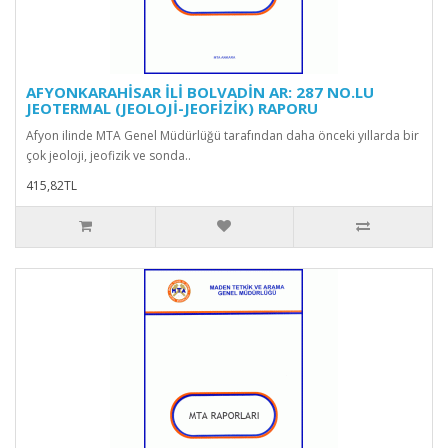
AFYONKARAHİSAR İLİ BOLVADİN AR: 287 NO.LU
JEOTERMAL (JEOLOJİ-JEOFİZİK) RAPORU
Afyon ilinde MTA Genel Müdürlüğü tarafından daha önceki yıllarda bir
çok jeoloji, jeofizik ve sonda..
415,82TL