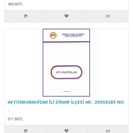
490,60TL
AFYONKARAHİSAR İLİ DİNAR İLÇESİ AR : 20058285 NO
..
511,88TL