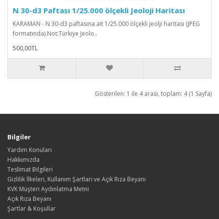
N 30-d3 Paftası 1/25.000 ölçekli Jeoloji Haritası
KARAMAN - N 30-d3 paftasına ait 1/25.000 ölçekli jeolji haritası (JPEG
formatında).Not:Türkiye Jeolo..
500,00TL
Gösterilen: 1 ile 4 arası, toplam: 4 (1 Sayfa)
Bilgiler
Yardım Konuları
Hakkımızda
Teslimat Bilgileri
Gizlilik İlkeleri, Kullanım Şartları ve Açık Rıza Beyanı
KVK Müşteri Aydınlatma Metni
Açık Rıza Beyanı
Şartlar & Koşullar