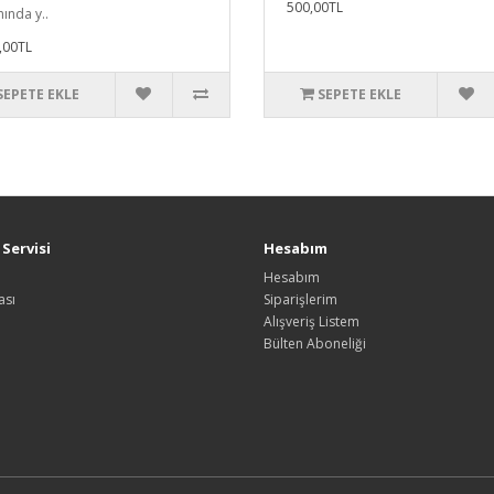
500,00TL
ında y..
,00TL
SEPETE EKLE
SEPETE EKLE
Servisi
Hesabım
Hesabım
ası
Siparişlerim
Alışveriş Listem
Bülten Aboneliği