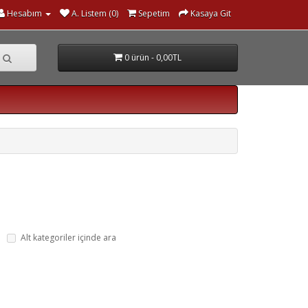
Hesabım
A. Listem (0)
Sepetim
Kasaya Git
0 ürün - 0,00TL
Alt kategoriler içinde ara