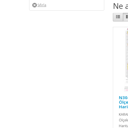
Ne a
N30a
Ölçe
Hari
KARAM
Ölçekl
Harita