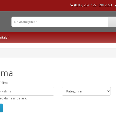
(0312) 2871122 - 2012553
ritaları
ama
Kelime
açıklamasında ara.