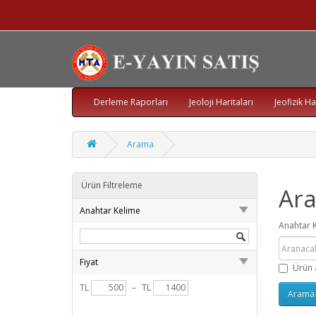
Derleme Raporları
Jeoloji Haritaları
Jeofizik Ha
Arama
Ürün Filtreleme
Ar
Anahtar Kelime
Anahtar 
Fiyat
Ürün 
TL
–
TL