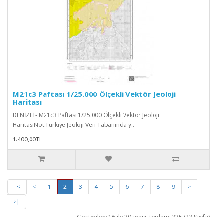
M21c3 Paftası 1/25.000 Ölçekli Vektör Jeoloji
Haritası
DENİZLİ - M21c3 Paftası 1/25.000 Ölçekli Vektör Jeoloji
HaritasıNot:Türkiye Jeoloji Veri Tabanında y..
1.400,00TL
|<
<
1
2
3
4
5
6
7
8
9
>
>|
Gösterilen: 16 ile 30 arası, toplam: 335 (23 Sayfa)