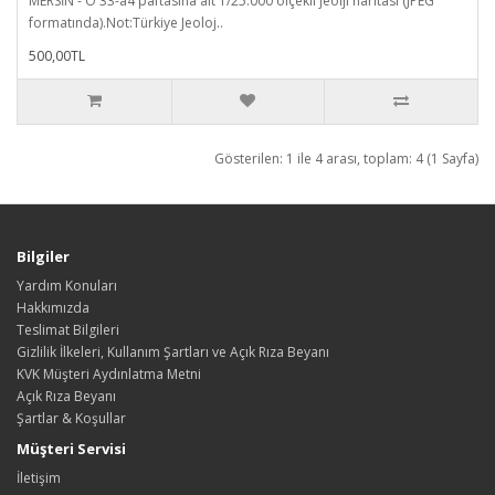
MERSİN - O 33-a4 paftasına ait 1/25.000 ölçekli jeolji haritası (JPEG
formatında).Not:Türkiye Jeoloj..
500,00TL
Gösterilen: 1 ile 4 arası, toplam: 4 (1 Sayfa)
Bilgiler
Yardım Konuları
Hakkımızda
Teslimat Bilgileri
Gizlilik İlkeleri, Kullanım Şartları ve Açık Rıza Beyanı
KVK Müşteri Aydınlatma Metni
Açık Rıza Beyanı
Şartlar & Koşullar
Müşteri Servisi
İletişim