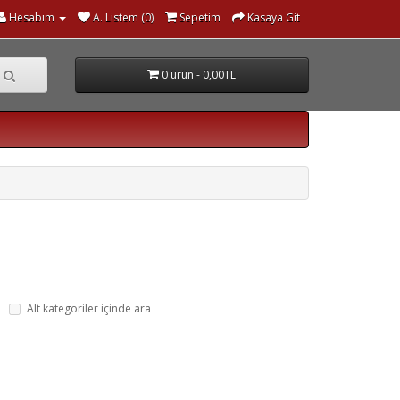
Hesabım
A. Listem (0)
Sepetim
Kasaya Git
0 ürün - 0,00TL
Alt kategoriler içinde ara