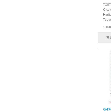
TORTU
Ölçekl
Harita
Taban
1.400
G47d