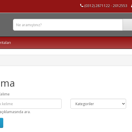
(0312) 2871122 - 2012553
ritaları
ama
Kelime
açıklamasında ara.