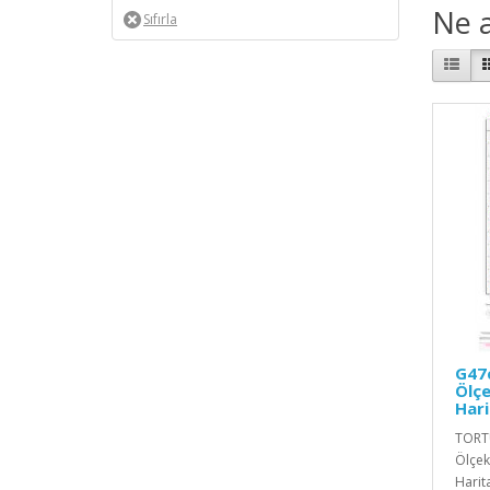
Ne a
G47c
Ölçe
Hari
TORTU
Ölçekl
Harita