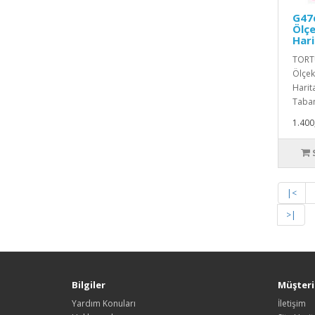
G47d
Ölçe
Hari
TORTU
Ölçekl
Harita
Taban
1.400
|<
>|
Bilgiler
Müşteri 
Yardım Konuları
İletişim