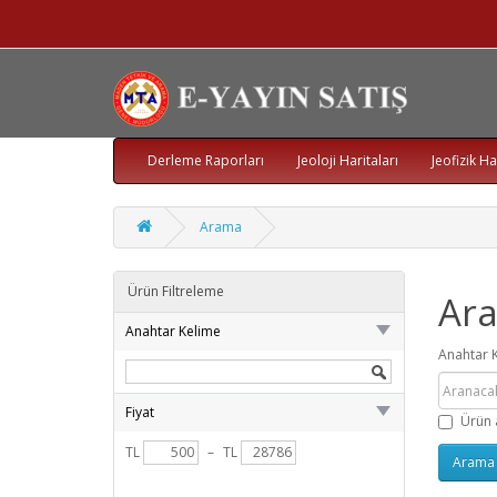
Derleme Raporları
Jeoloji Haritaları
Jeofizik Ha
Arama
Ürün Filtreleme
Ar
Anahtar Kelime
Anahtar 
Fiyat
Ürün 
TL
–
TL