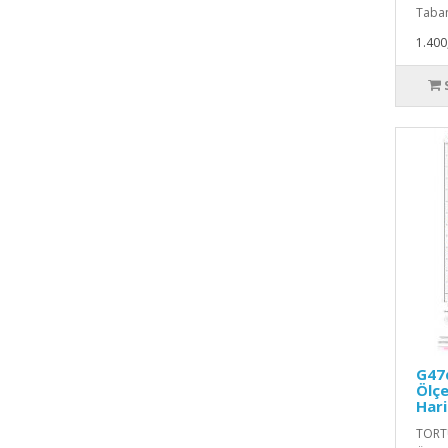
Taban
1.400
G47d
Ölçe
Hari
TORTU