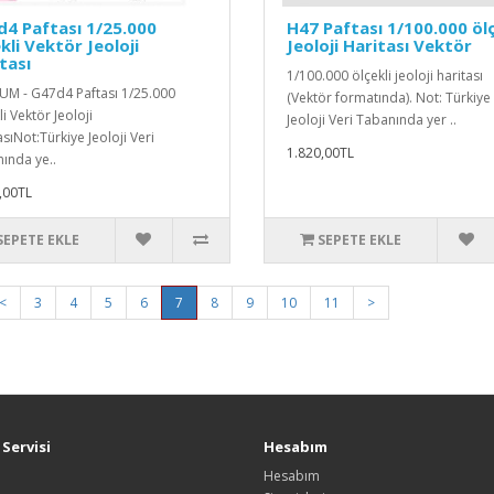
4 Paftası 1/25.000
H47 Paftası 1/100.000 ölç
kli Vektör Jeoloji
Jeoloji Haritası Vektör
tası
1/100.000 ölçekli jeoloji haritası
M - G47d4 Paftası 1/25.000
(Vektör formatında). Not: Türkiye
i Vektör Jeoloji
Jeoloji Veri Tabanında yer ..
sıNot:Türkiye Jeoloji Veri
1.820,00TL
ında ye..
,00TL
SEPETE EKLE
SEPETE EKLE
<
3
4
5
6
7
8
9
10
11
>
Servisi
Hesabım
Hesabım