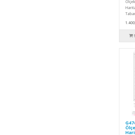
Ölçekl
Harita
Taban
1.400
G47d
Ölçe
Hari