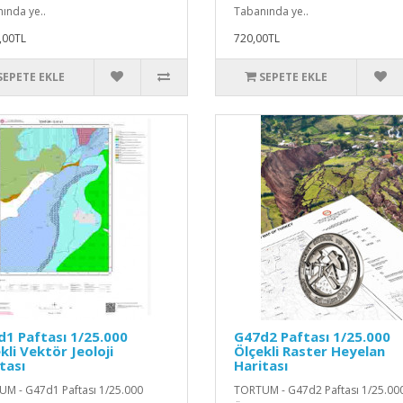
ında ye..
Tabanında ye..
,00TL
720,00TL
SEPETE EKLE
SEPETE EKLE
1 Paftası 1/25.000
G47d2 Paftası 1/25.000
kli Vektör Jeoloji
Ölçekli Raster Heyelan
tası
Haritası
M - G47d1 Paftası 1/25.000
TORTUM - G47d2 Paftası 1/25.00