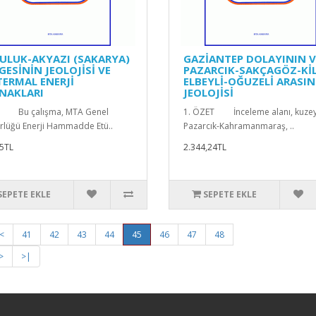
ULUK-AKYAZI (SAKARYA)
GAZİANTEP DOLAYININ V
GESİNİN JEOLOJİSİ VE
PAZARCIK-SAKÇAGÖZ-KİL
TERMAL ENERJİ
ELBEYLİ-OĞUZELİ ARASIN
NAKLARI
JEOLOJİSİ
 Bu çalışma, MTA Genel
1. ÖZET İnceleme alanı, kuze
lüğü Enerji Hammadde Etü..
Pazarcık-Kahramanmaraş, ..
5TL
2.344,24TL
SEPETE EKLE
SEPETE EKLE
<
41
42
43
44
45
46
47
48
>
>|