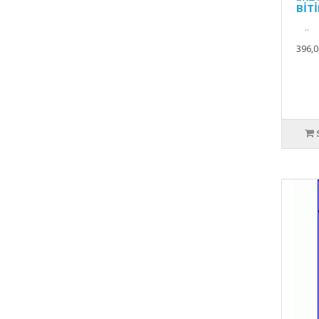
BİT
..
396,0