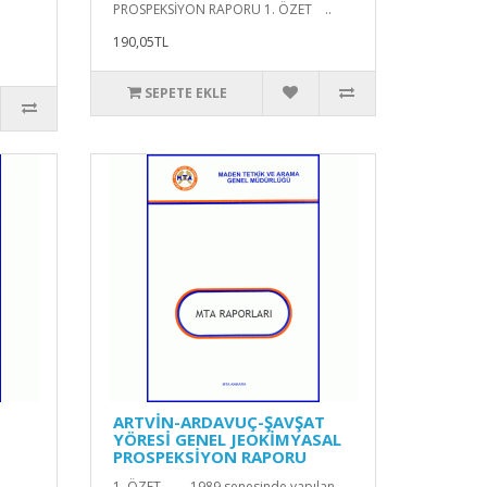
PROSPEKSİYON RAPORU 1. ÖZET ..
190,05TL
SEPETE EKLE
ARTVİN-ARDAVUÇ-ŞAVŞAT
YÖRESİ GENEL JEOKİMYASAL
PROSPEKSİYON RAPORU
1. ÖZET 1989 senesinde yapılan