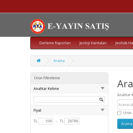
Derleme Raporları
Jeoloji Haritaları
Jeofizik Ha
Arama
Ürün Filtreleme
Ar
Anahtar Kelime
Anahtar 
Fiyat
Ürün 
TL
–
TL