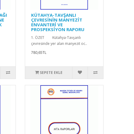
AĞI
KÜTAHYA-TAVŞANLI
NE
ÇEVRESİNİN MANYEZİT
K
ENVANTERİ VE
PROSPEKSİYON RAPORU
1. ÖZET Kütahya-Tavşanlı
çevresinde yer alan manyezit oc..
780,65TL
SEPETE EKLE