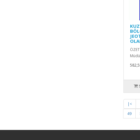
KUZ
BÖL
JEO
OLA
ÖZET
Müdür
582,5
|<
49