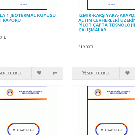
LA 1 JEOTERMAL KUYUSU
İZMİR-KARŞIYAKA-ARAPD
T RAPORU
ALTIN CEVHERLERİ ÜZERİ
PİLOT ÇAPTA TEKNOLOJİ
ÇALIŞMALAR
0TL
..
319,00TL
SEPETE EKLE
SEPETE EKLE