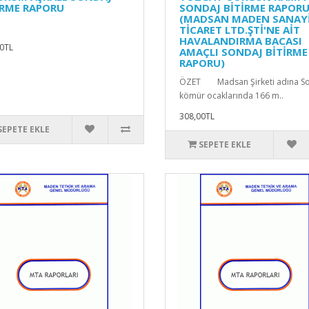
İRME RAPORU
SONDAJ BİTİRME RAPOR
(MADSAN MADEN SANAYİ
TİCARET LTD.ŞTİ'NE AİT
HAVALANDIRMA BACASI
0TL
AMAÇLI SONDAJ BİTİRME
RAPORU)
ÖZET Madsan Şirketi adına So
kömür ocaklarında 166 m..
308,00TL
SEPETE EKLE
SEPETE EKLE