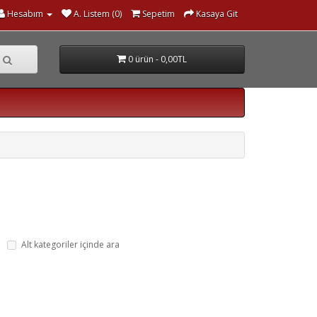
Hesabım
A. Listem (0)
Sepetim
Kasaya Git
0 ürün - 0,00TL
Alt kategoriler içinde ara