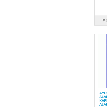
AYD
ALA
KAP
ALA