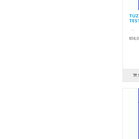
TUZ
TES
..
858,0