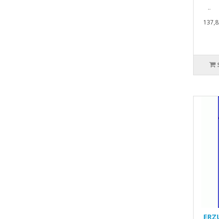
..
137,8
ERZ