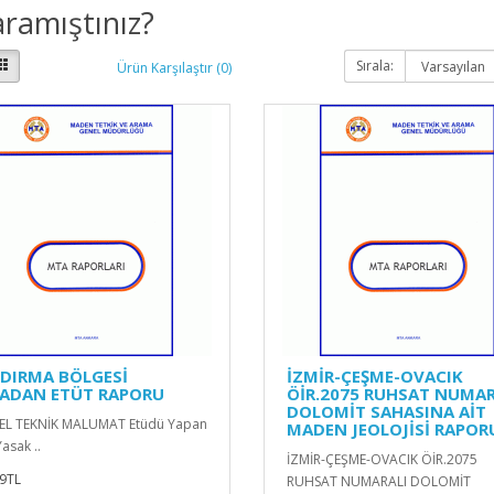
ramıştınız?
Sırala:
Ürün Karşılaştır (0)
DIRMA BÖLGESİ
İZMİR-ÇEŞME-OVACIK
ADAN ETÜT RAPORU
ÖİR.2075 RUHSAT NUMAR
DOLOMİT SAHASINA AİT
EL TEKNİK MALUMAT Etüdü Yapan
MADEN JEOLOJİSİ RAPOR
asak ..
İZMİR-ÇEŞME-OVACIK ÖİR.2075
9TL
RUHSAT NUMARALI DOLOMİT