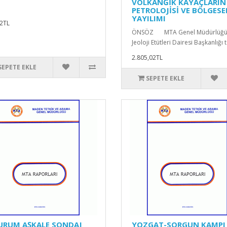
VOLKANĞİK KAYAÇLARIN
PETROLOJİSİ VE BÖLGESE
YAYILIMI
2TL
ÖNSÖZ MTA Genel Müdürlüğ
Jeoloji Etütleri Dairesi Başkanlığı t
2.805,02TL
SEPETE EKLE
SEPETE EKLE
URUM AŞKALE SONDAJ
YOZGAT-SORGUN KAMPI