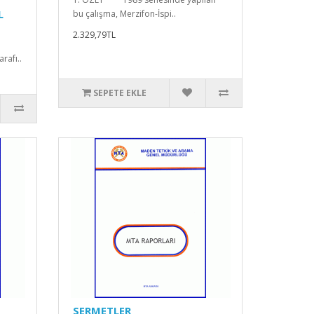
L
bu çalışma, Merzifon-İspi..
2.329,79TL
ü
arafı..
SEPETE EKLE
SERMETLER