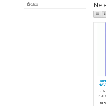
Ne a
BAN
HAV
1. ÖZ
Nuri Y
101,9