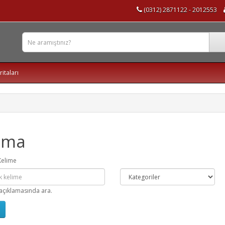
(0312) 2871122 - 2012553
ritaları
ama
Kelime
açıklamasında ara.