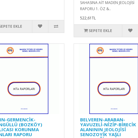
SAHASINA AİT MADEN JEOLOJİSİ
RAPORU 1. ÖZ &..
522,61TL
SEPETE EKLE
SEPETE EKLE
IN-GERMENCİK-
BELVEREN-ARABAN-
NGÜLLÜ (BOZKÖY)
YAVUZELİ-NİZİP-BİRECİK
LICASI KORUNMA
ALANININ JEOLOJİSİ
NLARI RAPORU
SENOZOYİK YAŞLI