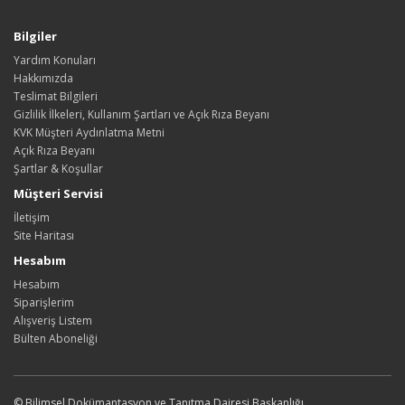
Bilgiler
Yardım Konuları
Hakkımızda
Teslimat Bilgileri
Gizlilik İlkeleri, Kullanım Şartları ve Açık Rıza Beyanı
KVK Müşteri Aydınlatma Metni
Açık Rıza Beyanı
Şartlar & Koşullar
Müşteri Servisi
İletişim
Site Haritası
Hesabım
Hesabım
Siparişlerim
Alışveriş Listem
Bülten Aboneliği
© Bilimsel Dokümantasyon ve Tanıtma Dairesi Başkanlığı