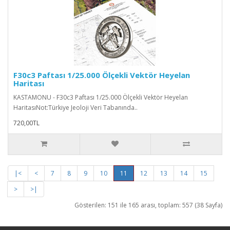
F30c3 Paftası 1/25.000 Ölçekli Vektör Heyelan
Haritası
KASTAMONU - F30c3 Paftası 1/25.000 Ölçekli Vektör Heyelan
HaritasıNot:Türkiye Jeoloji Veri Tabanında..
720,00TL
|<
<
7
8
9
10
11
12
13
14
15
>
>|
Gösterilen: 151 ile 165 arası, toplam: 557 (38 Sayfa)