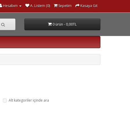
Hesabım
A. Listem (0)
Sepetim
Kasaya Git
0 ürün - 0,00TL
Alt kategoriler içinde ara