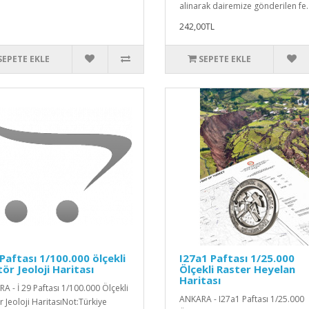
alinarak dairemize gönderilen fe.
242,00TL
SEPETE EKLE
SEPETE EKLE
 Paftası 1/100.000 ölçekli
I27a1 Paftası 1/25.000
ör Jeoloji Haritası
Ölçekli Raster Heyelan
Haritası
A - İ 29 Paftası 1/100.000 Ölçekli
ANKARA - I27a1 Paftası 1/25.000
r Jeoloji HaritasıNot:Türkiye