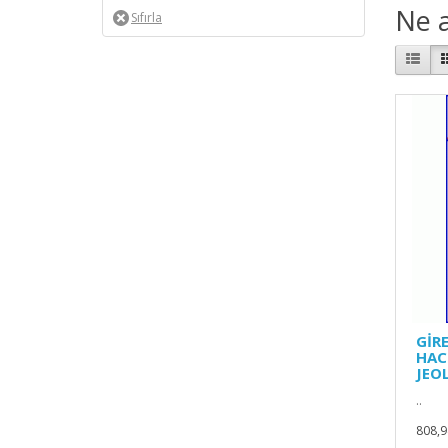
Ne a
GİR
HAC
JEO
..
808,9