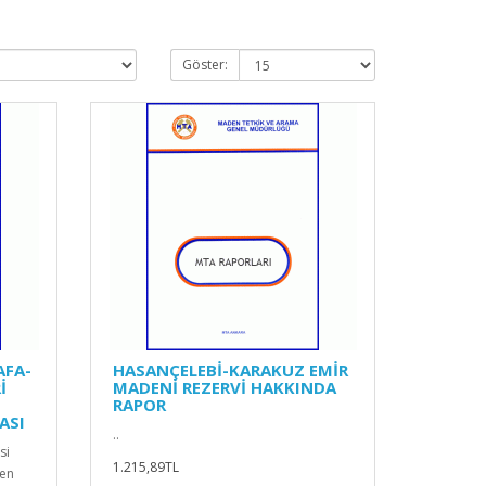
Göster:
FA-
HASANÇELEBİ-KARAKUZ EMİR
İ
MADENİ REZERVİ HAKKINDA
RAPOR
ASI
..
si
1.215,89TL
den