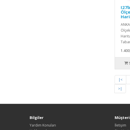
I27b
Ölçe
Hari
ANKAR
Ölçekl
Harita
Taban
1.400
|<
>|
Bilgiler
Müşteri 
Yardım Konuları
İletişim