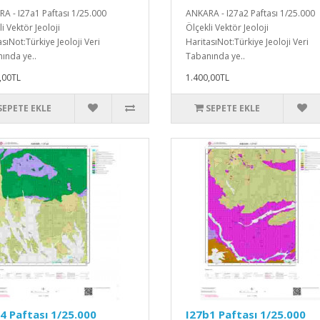
A - I27a1 Paftası 1/25.000
ANKARA - I27a2 Paftası 1/25.000
i Vektör Jeoloji
Ölçekli Vektör Jeoloji
sıNot:Türkiye Jeoloji Veri
HaritasıNot:Türkiye Jeoloji Veri
ında ye..
Tabanında ye..
,00TL
1.400,00TL
SEPETE EKLE
SEPETE EKLE
4 Paftası 1/25.000
I27b1 Paftası 1/25.000