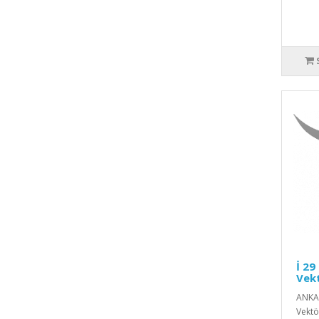
İ 29
Vekt
ANKAR
Vektö