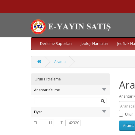
Derleme Raporları
Jeoloji Haritaları
Jeofizik Ha
Arama
Ürün Filtreleme
Ar
Anahtar Kelime
Anahtar 
Fiyat
Ürün 
TL
–
TL