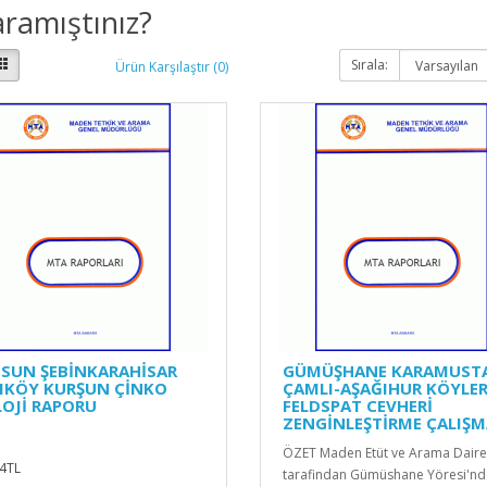
ramıştınız?
Sırala:
Ürün Karşılaştır (0)
ESUN ŞEBİNKARAHİSAR
GÜMÜŞHANE KARAMUSTA
IKÖY KURŞUN ÇİNKO
ÇAMLI-AŞAĞIHUR KÖYLER
LOJİ RAPORU
FELDSPAT CEVHERİ
ZENGİNLEŞTİRME ÇALIŞM
ÖZET Maden Etüt ve Arama Daire
4TL
tarafindan Gümüshane Yöresi'n