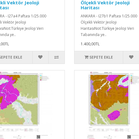
kli Vektör Jeoloji
Ölçekli Vektör Jeoloji
tası
Haritası
A - I27a4 Paftası 1/25.000
ANKARA - I27b1 Paftası 1/25.000
i Vektör Jeoloji
Ölçekli Vektör Jeoloji
sıNot:Türkiye Jeoloji Veri
HaritasıNot:Türkiye Jeoloji Veri
ında ye..
Tabanında ye..
,00TL
1.400,00TL
SEPETE EKLE
SEPETE EKLE