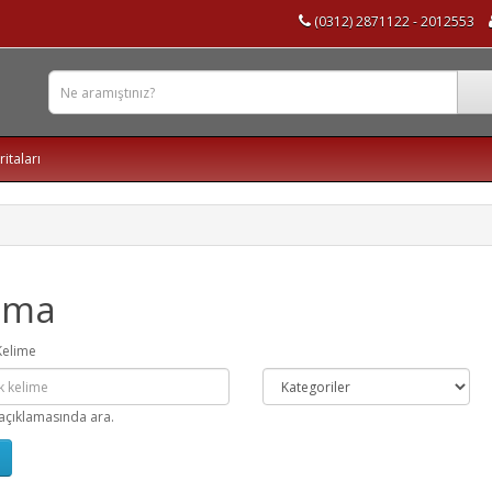
(0312) 2871122 - 2012553
ritaları
ama
Kelime
açıklamasında ara.