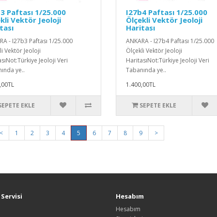
3 Paftası 1/25.000
I27b4 Paftası 1/25.000
kli Vektör Jeoloji
Ölçekli Vektör Jeoloji
tası
Haritası
A - I27b3 Paftası 1/25.000
ANKARA - I27b4 Paftası 1/25.000
i Vektör Jeoloji
Ölçekli Vektör Jeoloji
sıNot:Türkiye Jeoloji Veri
HaritasıNot:Türkiye Jeoloji Veri
ında ye..
Tabanında ye..
,00TL
1.400,00TL
SEPETE EKLE
SEPETE EKLE
<
1
2
3
4
5
6
7
8
9
>
Servisi
Hesabım
Hesabım