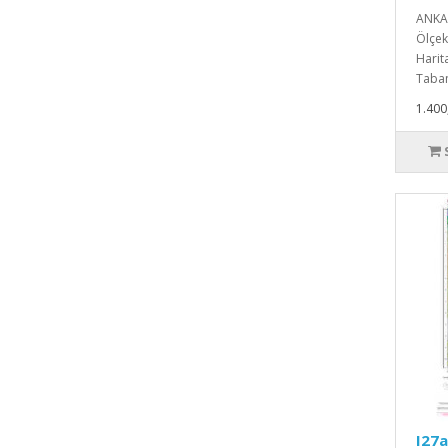
ANKAR
Ölçekl
Harita
Taban
1.400
I27a