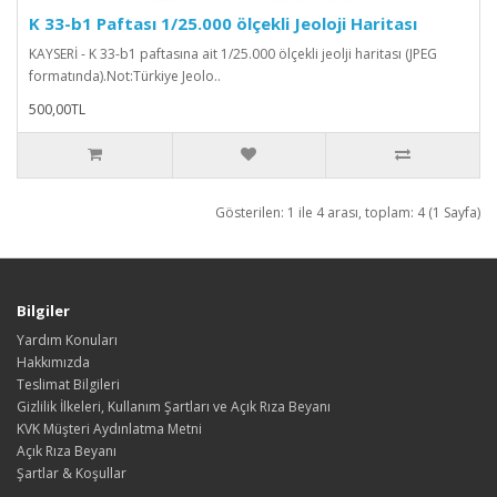
K 33-b1 Paftası 1/25.000 ölçekli Jeoloji Haritası
KAYSERİ - K 33-b1 paftasına ait 1/25.000 ölçekli jeolji haritası (JPEG
formatında).Not:Türkiye Jeolo..
500,00TL
Gösterilen: 1 ile 4 arası, toplam: 4 (1 Sayfa)
Bilgiler
Yardım Konuları
Hakkımızda
Teslimat Bilgileri
Gizlilik İlkeleri, Kullanım Şartları ve Açık Rıza Beyanı
KVK Müşteri Aydınlatma Metni
Açık Rıza Beyanı
Şartlar & Koşullar