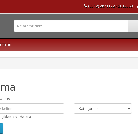
(0312) 2871122 - 2012553
ritaları
ama
Kelime
açıklamasında ara.