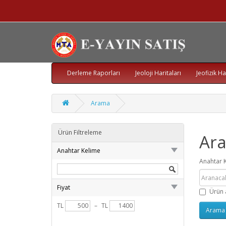
Derleme Raporları
Jeoloji Haritaları
Jeofizik Ha
Arama
Ürün Filtreleme
Ar
Anahtar Kelime
Anahtar 
Fiyat
Ürün 
TL
–
TL