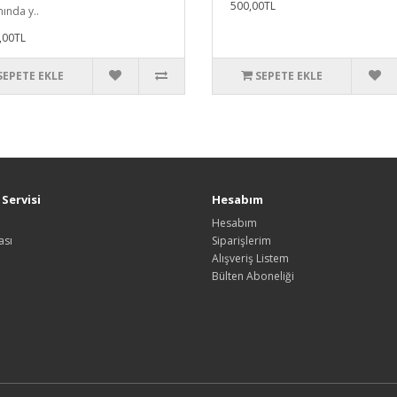
500,00TL
ında y..
,00TL
SEPETE EKLE
SEPETE EKLE
Servisi
Hesabım
Hesabım
ası
Siparişlerim
Alışveriş Listem
Bülten Aboneliği