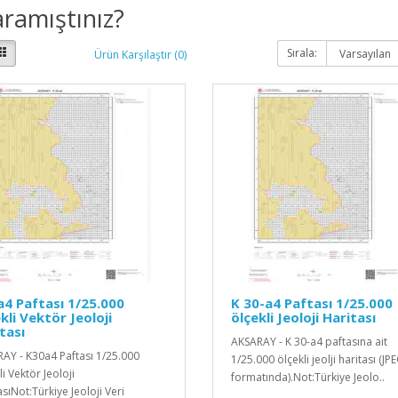
ramıştınız?
Sırala:
Ürün Karşılaştır (0)
4 Paftası 1/25.000
K 30-a4 Paftası 1/25.000
kli Vektör Jeoloji
ölçekli Jeoloji Haritası
tası
AKSARAY - K 30-a4 paftasına ait
AY - K30a4 Paftası 1/25.000
1/25.000 ölçekli jeolji haritası (JP
i Vektör Jeoloji
formatında).Not:Türkiye Jeolo..
sıNot:Türkiye Jeoloji Veri