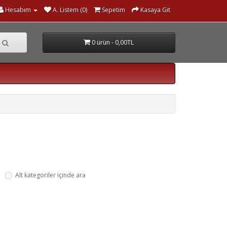
Hesabım
A. Listem (0)
Sepetim
Kasaya Git
0 ürün - 0,00TL
Alt kategoriler içinde ara