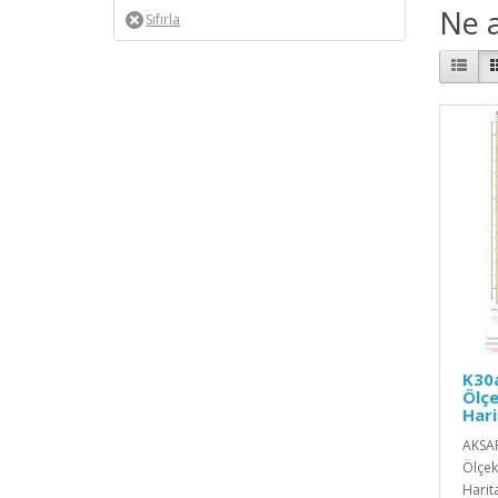
Ne a
K30a
Ölçe
Hari
AKSAR
Ölçekl
Harita