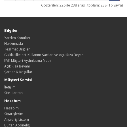
Gösterilen: 226 ile 238 arası, toplam: 238 (16 Sayfa)
Bilgiler
Yardım Konuları
Hakkımızda
Teslimat Bilgileri
Gizlilik İlkeleri, Kullanım Şartları ve Açık Rıza Beyanı
KVK Müşteri Aydınlatma Metni
Açık Rıza Beyanı
Şartlar & Koşullar
Müşteri Servisi
İletişim
Site Haritası
Hesabım
Hesabım
Siparişlerim
Alışveriş Listem
Bülten Aboneliği