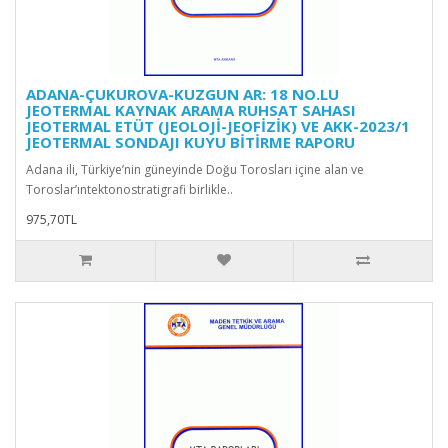
ADANA-ÇUKUROVA-KUZGUN AR: 18 NO.LU
JEOTERMAL KAYNAK ARAMA RUHSAT SAHASI
JEOTERMAL ETÜT (JEOLOJİ-JEOFİZİK) VE AKK-2023/1
JEOTERMAL SONDAJI KUYU BİTİRME RAPORU
Adana ili, Türkiye’nin güneyinde Doğu Torosları içine alan ve
Toroslar’ıntektonostratigrafi birlikle..
975,70TL