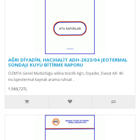
AĞRI DİYADİN, HACIHALİT ADH-2023/04 JEOTERMAL
SONDAJI KUYU BİTİRME RAPORU
ÖZMTA Genel Müdürlüğü adına tescilli Ağrı, Diyadin, Davut AR: 40
no.lujeotermal kaynak arama ruhsat ..
1.569,72TL