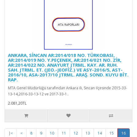
ANKARA, SİNCAN AR:2014/018 NO. TÜRKOBASI,
AR:2014/019 NO. Y.PEÇENEK, AR:2014/021 NO. ZİR,
AR:2014/022 NO. ANAYURT JTRML. KAY. AR. RUH.
SAH. JTRML. ET. (JEO.-JEOFİZ.) VE ASY-2016/5, AST-
2016/10, ASA-2017/10 JTRML. ARAŞ. SOND. KUYU BİT.
RAP.
MTA Genel Müdürlüğü tarafından Ankara ili, Sincan ilçesinde 2015-33-
13-14,2016-33-13-12 ve 2017-33-1..
2.081,20TL
|<
<
8
9
10
11
12
13
14
15
16