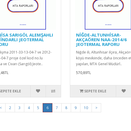
İSA SARIGÖL ALEMŞAHLI
NİĞDE-ALTUNHİSAR-
DİNDARLI JEOTERMAL
AKÇAÖREN NAA-2014/6
ORU
JEOTERMAL RAPORU
lışma 2011-33-13-04-7 ve 2012-
Niğde ili, Altunhisar ilçesi, Akçaö
-04-7 proje özel kod no.lu
köyü mevkiinde, daha önceden e
 ve Civarı (Sarıgöl) Jeote..
yapılan, MTA Genel Müdürl..
,48TL
570,89TL
SEPETE EKLE
SEPETE EKLE
<
2
3
4
5
6
7
8
9
10
>