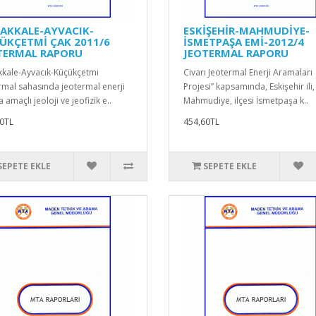
AKKALE-AYVACIK-
ESKİŞEHİR-MAHMUDİYE-
ÜKÇETMİ ÇAK 2011/6
İSMETPAŞA EMİ-2012/4
TERMAL RAPORU
JEOTERMAL RAPORU
kale-Ayvacık-Küçükçetmi
Civarı Jeotermal Enerji Aramaları
rmal sahasında jeotermal enerji
Projesi” kapsamında, Eskişehir ili,
amaçlı jeoloji ve jeofizik e..
Mahmudiye, ilçesi İsmetpaşa k..
0TL
454,60TL
SEPETE EKLE
SEPETE EKLE