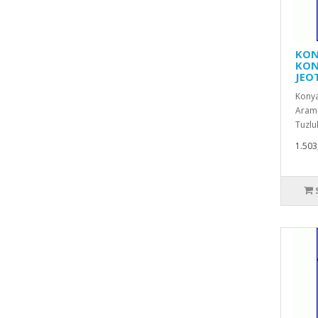
KON
KON
JEO
Konya
Arama
Tuzlu
1.503