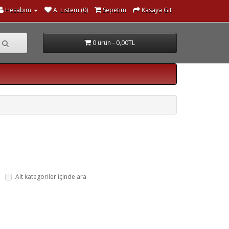
Hesabım
A. Listem (0)
Sepetim
Kasaya Git
0 ürün - 0,00TL
Alt kategoriler içinde ara