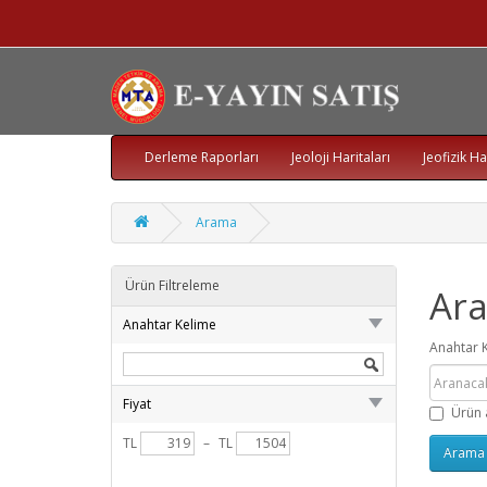
Derleme Raporları
Jeoloji Haritaları
Jeofizik Ha
Arama
Ürün Filtreleme
Ar
Anahtar Kelime
Anahtar 
Fiyat
Ürün 
TL
–
TL