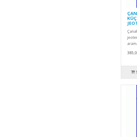
ÇAN
KÜÇ
JEO
Çanak
jeote
arama 
385,0