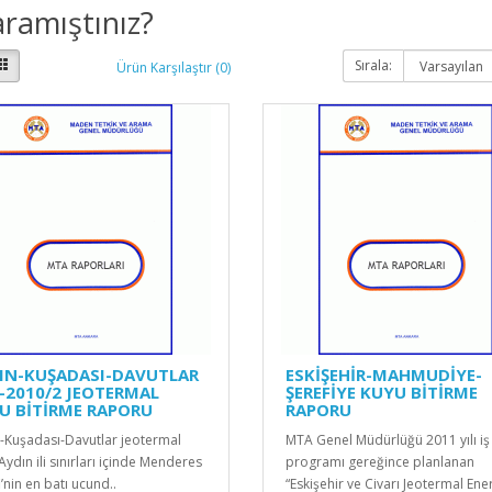
ramıştınız?
Sırala:
Ürün Karşılaştır (0)
IN-KUŞADASI-DAVUTLAR
ESKİŞEHİR-MAHMUDİYE-
-2010/2 JEOTERMAL
ŞEREFİYE KUYU BİTİRME
U BİTİRME RAPORU
RAPORU
-Kuşadası-Davutlar jeotermal
MTA Genel Müdürlüğü 2011 yılı iş
Aydın ili sınırları içinde Menderes
programı gereğince planlanan
’nin en batı ucund..
“Eskişehir ve Civarı Jeotermal Enerj