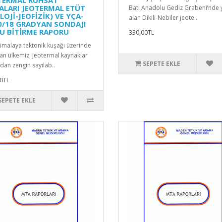
ALARI JEOTERMAL ETÜT
Batı Anadolu Gediz Grabeni’nde 
LOJİ-JEOFİZİK) VE YÇA-
alan Dikili-Nebiler jeote..
0/18 GRADYAN SONDAJI
U BİTİRME RAPORU
330,00TL
imalaya tektonik kuşağı üzerinde
lan ülkemiz, jeotermal kaynaklar
SEPETE EKLE
ndan zengin sayılab..
0TL
SEPETE EKLE