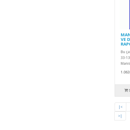
MAN
VE 
RAP
Bu ça
33-13
Manisa
1.063
|<
>|