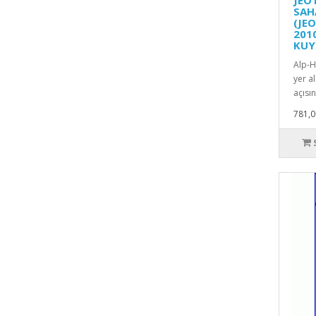
SAH
(JEO
201
KUY
Alp-H
yer a
açısı
781,0