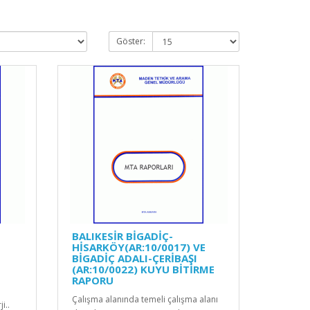
Göster:
BALIKESİR BİGADİÇ-
HİSARKÖY(AR:10/0017) VE
BİGADİÇ ADALI-ÇERİBAŞI
(AR:10/0022) KUYU BİTİRME
RAPORU
Çalışma alanında temeli çalışma alanı
i..