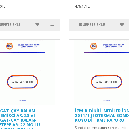
0TL
476,17TL
SEPETE EKLE
SEPETE EKLE
GAT-ÇAYIRALAN-
İZMİR-DİKİLİ-NEBİLER İD
EMİRCİ AR: 23 VE
2011/1 JEOTERMAL SOND
GAT-ÇAYIRALAN-
KUYU BİTİRME RAPORU
ETEPE AR: 22 NO.LU
Sondaj çalışmasının gerçekleştiril
TERMAL RUHSAT