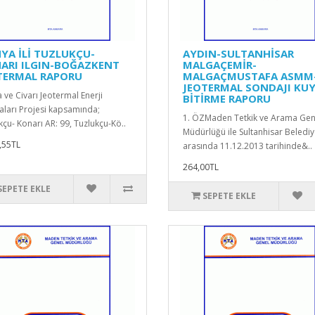
YA İLİ TUZLUKÇU-
AYDIN-SULTANHİSAR
ARI ILGIN-BOĞAZKENT
MALGAÇEMİR-
TERMAL RAPORU
MALGAÇMUSTAFA ASMM
JEOTERMAL SONDAJI KU
 ve Civarı Jeotermal Enerji
BİTİRME RAPORU
ları Projesi kapsamında;
1. ÖZMaden Tetkik ve Arama Gen
kçu- Konarı AR: 99, Tuzlukçu-Kö..
Müdürlüğü ile Sultanhisar Belediy
,55TL
arasında 11.12.2013 tarihinde&..
264,00TL
SEPETE EKLE
SEPETE EKLE