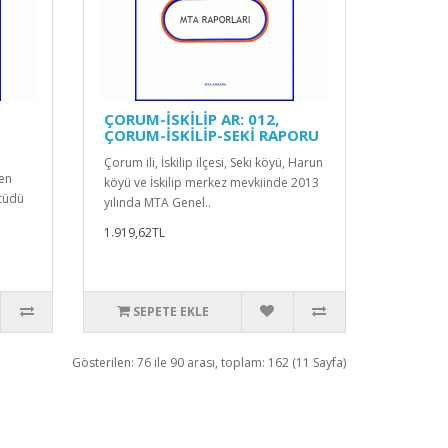
ÇORUM-İSKİLİP AR: 012,
ÇORUM-İSKİLİP-SEKİ RAPORU
Çorum ili, İskilip ilçesi, Seki köyü, Harun
ren
köyü ve İskilip merkez mevkiinde 2013
tüdü
yılında MTA Genel..
1.919,62TL
SEPETE EKLE
Gösterilen: 76 ile 90 arası, toplam: 162 (11 Sayfa)