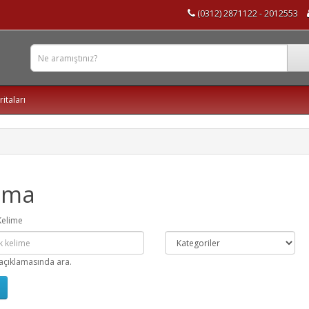
(0312) 2871122 - 2012553
ritaları
ama
Kelime
açıklamasında ara.