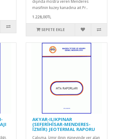
dışında mostra veren Menderes
masifinin kuzey kanadına ait Pr..
1.228,00TL
SEPETE EKLE
N-
AKYAR-ILIKPINAR
AJI
(SEFERİHİSAR-MENDERES-
İZMİR) JEOTERMAL RAPORU
diği,
Çalışma, İzmir ilinin güneyinde yer alan