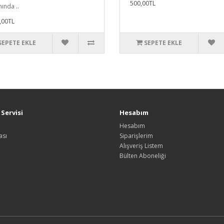
500,00TL
ında ..
,00TL
SEPETE EKLE
SEPETE EKLE
Servisi
Hesabım
Hesabım
ası
Siparişlerim
Alışveriş Listem
Bülten Aboneliği