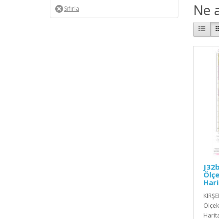
Ne a
J32b
Ölçe
Hari
KIRŞE
Ölçekl
Harita