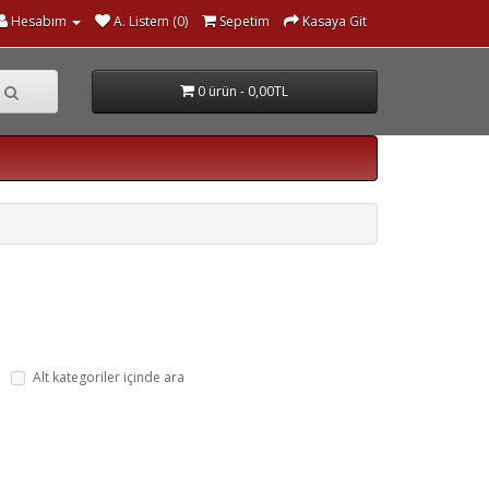
Hesabım
A. Listem (0)
Sepetim
Kasaya Git
0 ürün - 0,00TL
Alt kategoriler içinde ara