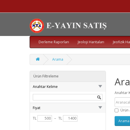
Derleme Raporları
Jeoloji Haritaları
Jeofizik Ha
Arama
Ürün Filtreleme
Ar
Anahtar Kelime
Anahtar 
Fiyat
Ürün 
TL
–
TL