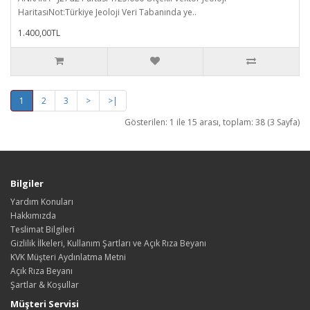
HaritasıNot:Türkiye Jeoloji Veri Tabanında ye..
1.400,00TL
1
2
3
>
>|
Gösterilen: 1 ile 15 arası, toplam: 38 (3 Sayfa)
Bilgiler
Yardım Konuları
Hakkımızda
Teslimat Bilgileri
Gizlilik İlkeleri, Kullanım Şartları ve Açık Rıza Beyanı
KVK Müşteri Aydınlatma Metni
Açık Rıza Beyanı
Şartlar & Koşullar
Müşteri Servisi