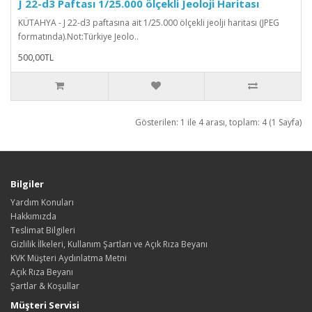
J 22-d3 Paftası 1/25.000 ölçekli Jeoloji Haritası
KÜTAHYA - J 22-d3 paftasına ait 1/25.000 ölçekli jeolji haritası (JPEG
formatında).Not:Türkiye Jeolo..
500,00TL
Gösterilen: 1 ile 4 arası, toplam: 4 (1 Sayfa)
Bilgiler
Yardım Konuları
Hakkımızda
Teslimat Bilgileri
Gizlilik İlkeleri, Kullanım Şartları ve Açık Rıza Beyanı
KVK Müşteri Aydınlatma Metni
Açık Rıza Beyanı
Şartlar & Koşullar
Müşteri Servisi