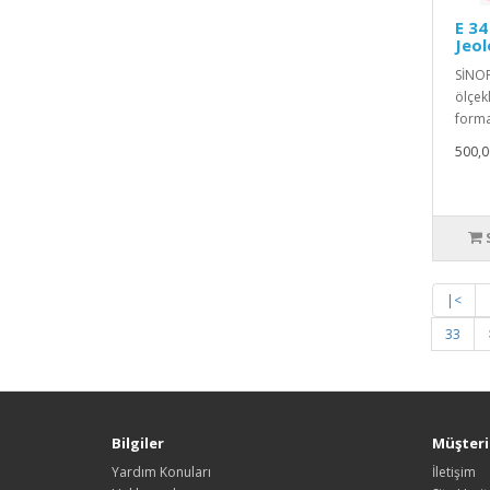
E 34
Jeol
SİNOP
ölçekl
format
500,0
|<
33
Bilgiler
Müşteri 
Yardım Konuları
İletişim