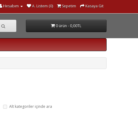
Hesabım
A. Listem (0)
Sepetim
Kasaya Git
0 ürün - 0,00TL
Alt kategoriler içinde ara