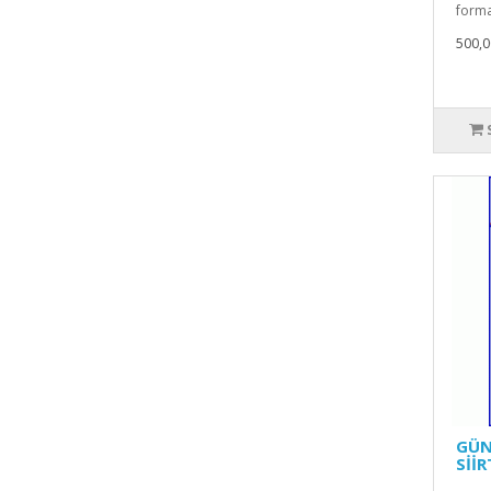
forma
500,0
GÜN
SİİR