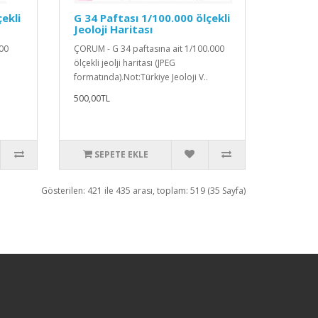
çekli
G 34 Paftası 1/100.000 ölçekli
Jeoloji Haritası
000
ÇORUM - G 34 paftasına ait 1/100.000
ölçekli jeolji haritası (JPEG
.
formatında).Not:Türkiye Jeoloji V..
500,00TL
SEPETE EKLE
Gösterilen: 421 ile 435 arası, toplam: 519 (35 Sayfa)