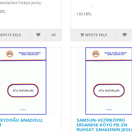
tında).Not:Türkiye Jeoloj..
..
0TL
133,18TL
SEPETE EKLE
SEPETE EKLE
EYDOĞU ANADOLU,
SAMSUN-VEZİRKÖPRÜ
T
ERSANDIK KÖYÜ PB-ZN
RUHSAT SAHASININ JEOL