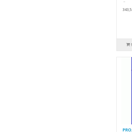
..
343,5
PRO