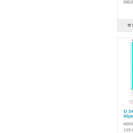
500,0
O 34
ölçe
MERSİ
1/25.0