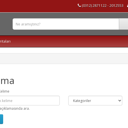
(0312) 2871122 - 2012553
ritaları
ama
Kelime
açıklamasında ara.