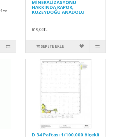
MİNERALİZASYONU
HAKKINDA RAPOR,
4 ve
KUZEYDOĞU ANADOLU
..
619,06TL
SEPETE EKLE
D 34 Paftası 1/100.000 ölçekli