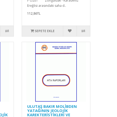
I- ÖZET Zonguldak - Karadeniz
Ereğlisi arasındaki saha d..
112,86TL
SEPETE EKLE
ULUTAŞ BAKIR MOLİBDEN
YATAĞININ JEOLOJİK
OJİK
KAREKTERİSTİKLERİ VE