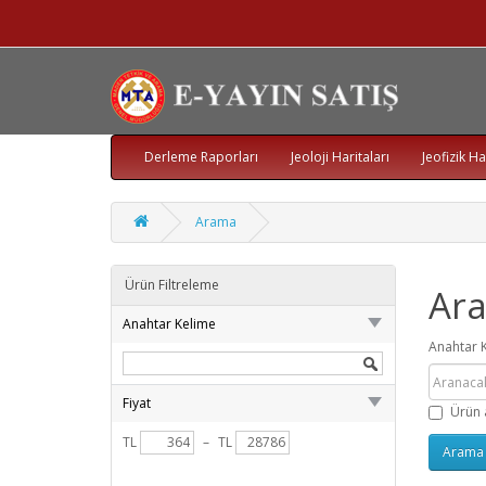
Derleme Raporları
Jeoloji Haritaları
Jeofizik Ha
Arama
Ürün Filtreleme
Ar
Anahtar Kelime
Anahtar 
Fiyat
Ürün 
TL
–
TL