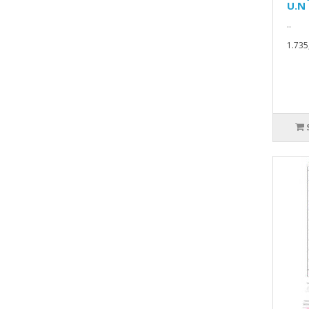
U.N 
..
1.735