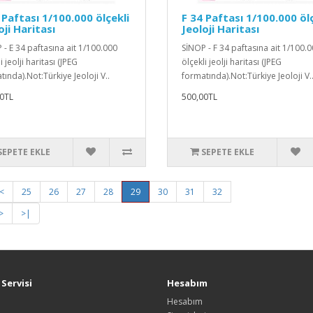
 Paftası 1/100.000 ölçekli
F 34 Paftası 1/100.000 öl
oji Haritası
Jeoloji Haritası
 - E 34 paftasına ait 1/100.000
SİNOP - F 34 paftasına ait 1/100.
i jeolji haritası (JPEG
ölçekli jeolji haritası (JPEG
ında).Not:Türkiye Jeoloji V..
formatında).Not:Türkiye Jeoloji V.
0TL
500,00TL
SEPETE EKLE
SEPETE EKLE
<
25
26
27
28
29
30
31
32
>
>|
Servisi
Hesabım
Hesabım