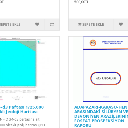
0TL
500,00TL
SEPETE EKLE
SEPETE EKLE
-d3 Paftası 1/25.000
ADAPAZARI-KARASU-HEN
kli Jeoloji Haritası
ARASINDAKİ SİLÜRYEN V
DEVONİYEN ARAZİLERİNİ
N - O 34-d3 paftasına ait
FOSFAT PROSPEKSİYON
RAPORU
00 ölçekli jeolji haritası (JPEG