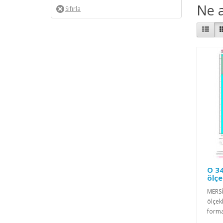
Ne a
O 34
ölçe
MERSİ
ölçekl
forma