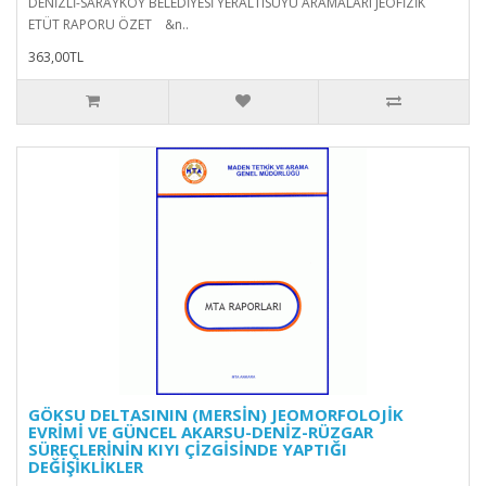
DENİZLİ-SARAYKÖY BELEDİYESİ YERALTISUYU ARAMALARI JEOFİZİK
ETÜT RAPORU ÖZET &n..
363,00TL
GÖKSU DELTASININ (MERSİN) JEOMORFOLOJİK
EVRİMİ VE GÜNCEL AKARSU-DENİZ-RÜZGAR
SÜREÇLERİNİN KIYI ÇİZGİSİNDE YAPTIĞI
DEĞİŞİKLİKLER