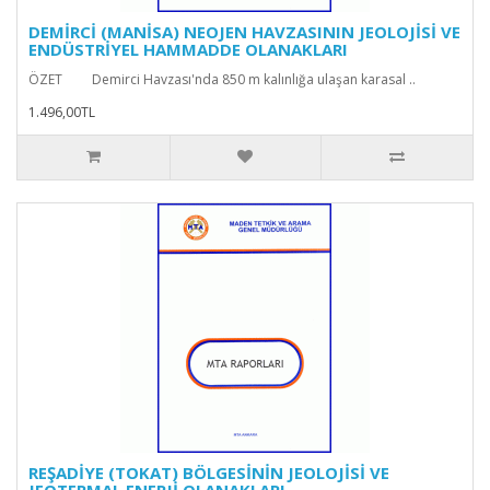
DEMİRCİ (MANİSA) NEOJEN HAVZASININ JEOLOJİSİ VE
ENDÜSTRİYEL HAMMADDE OLANAKLARI
ÖZET Demirci Havzası'nda 850 m kalınlığa ulaşan karasal ..
1.496,00TL
REŞADİYE (TOKAT) BÖLGESİNİN JEOLOJİSİ VE
JEOTERMAL ENERJİ OLANAKLARI