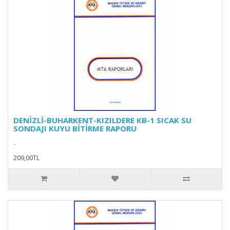
DENİZLİ-BUHARKENT-KIZILDERE KB-1 SICAK SU
SONDAJI KUYU BİTİRME RAPORU
..
209,00TL