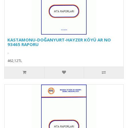
KASTAMONU-DOĞANYURT-HAYZER KÖYÜ AR NO
93465 RAPORU
..
462,12TL