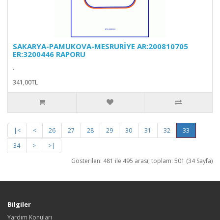
SAKARYA-PAMUKOVA-MESRURİYE AR:200810705
ER:3200446 RAPORU
..
341,00TL
|<
<
26
27
28
29
30
31
32
33
34
>
>|
Gösterilen: 481 ile 495 arası, toplam: 501 (34 Sayfa)
Bilgiler
Yardım Konuları