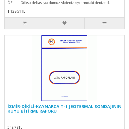
ÖZ Göksu deltası yurdumuz Akdeniz kıyılarındaki denize d..
1.129,51TL
İZMİR-DİKİLİ-KAYNARCA T-1 JEOTERMAL SONDAJININ
KUYU BİTİRME RAPORU
..
548,78TL