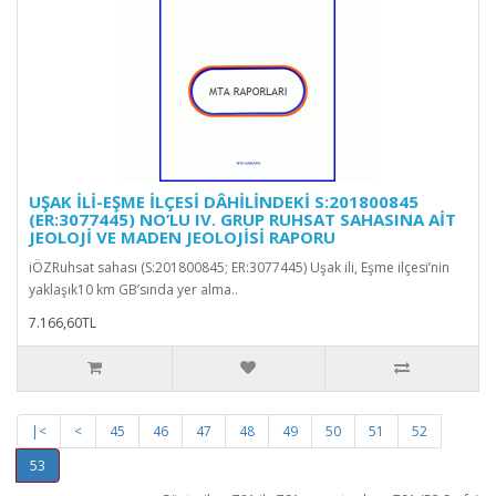
UŞAK İLİ-EŞME İLÇESİ DÂHİLİNDEKİ S:201800845
(ER:3077445) NO’LU IV. GRUP RUHSAT SAHASINA AİT
JEOLOJİ VE MADEN JEOLOJİSİ RAPORU
iÖZRuhsat sahası (S:201800845; ER:3077445) Uşak ili, Eşme ilçesi’nin
yaklaşık10 km GB’sında yer alma..
7.166,60TL
|<
<
45
46
47
48
49
50
51
52
53