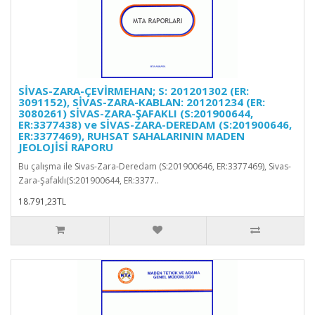
SİVAS-ZARA-ÇEVİRMEHAN; S: 201201302 (ER:
3091152), SİVAS-ZARA-KABLAN: 201201234 (ER:
3080261) SİVAS-ZARA-ŞAFAKLI (S:201900644,
ER:3377438) ve SİVAS-ZARA-DEREDAM (S:201900646,
ER:3377469), RUHSAT SAHALARININ MADEN
JEOLOJİSİ RAPORU
Bu çalışma ile Sivas-Zara-Deredam (S:201900646, ER:3377469), Sivas-
Zara-Şafaklı(S:201900644, ER:3377..
18.791,23TL