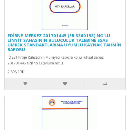
EDİRNE-MERKEZ 201701445 (ER:3360198) NO’LU
LİNYİT SAHASININ BULUCULUK TALEBİNE ESAS
UMREK STANDARTLARINA UYUMLU KAYNAK TAHMİN
RAPORU
ÖZET Proje Ruhsatının Mülkiyeti Rapora konu ruhsat sahası
201701445 sicil no.lu (erişim no: 3..
2.898,20TL