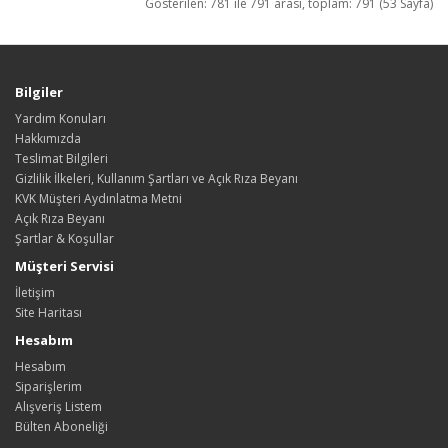
Gösterilen: 781 ile 791 arası, toplam: 791 (53 Sayfa)
Bilgiler
Yardım Konuları
Hakkımızda
Teslimat Bilgileri
Gizlilik İlkeleri, Kullanım Şartları ve Açık Rıza Beyanı
KVK Müşteri Aydınlatma Metni
Açık Rıza Beyanı
Şartlar & Koşullar
Müşteri Servisi
İletişim
Site Haritası
Hesabım
Hesabım
Siparişlerim
Alışveriş Listem
Bülten Aboneliği