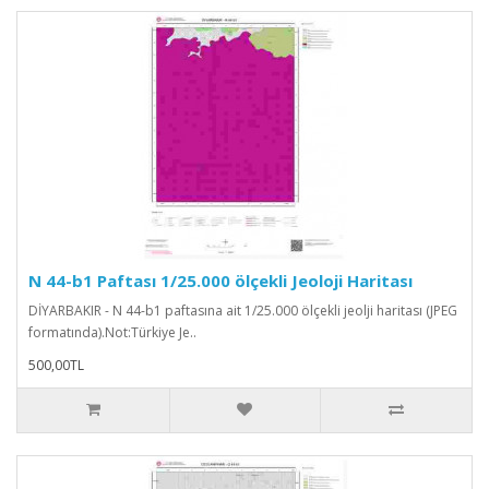
N 44-b1 Paftası 1/25.000 ölçekli Jeoloji Haritası
DİYARBAKIR - N 44-b1 paftasına ait 1/25.000 ölçekli jeolji haritası (JPEG
formatında).Not:Türkiye Je..
500,00TL