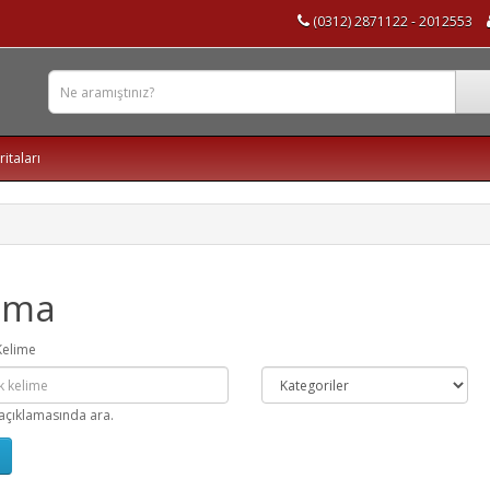
(0312) 2871122 - 2012553
ritaları
ama
Kelime
açıklamasında ara.