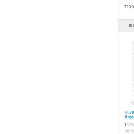
720,0
H 38
ölçe
TOKAT
ölçekl