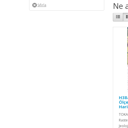
Ne a
H38a
Ölçe
Hari
TOKAT
Raste
Jeoloj