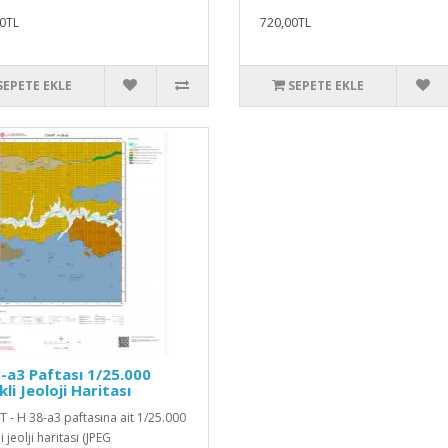
0TL
720,00TL
SEPETE EKLE
SEPETE EKLE
-a3 Paftası 1/25.000
kli Jeoloji Haritası
 - H 38-a3 paftasına ait 1/25.000
i jeolji haritası (JPEG