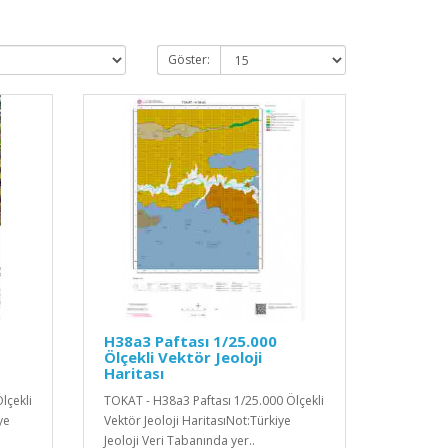
Göster:
H38a3 Paftası 1/25.000
Ölçekli Vektör Jeoloji
Haritası
lçekli
TOKAT - H38a3 Paftası 1/25.000 Ölçekli
ye
Vektör Jeoloji HaritasıNot:Türkiye
Jeoloji Veri Tabanında yer..