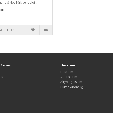
tında).Not:Türkiye Jeoloji..
0TL
SEPETE EKLE
Servisi
Hesabım
Hesabım
ası
Siparişlerim
Alışveriş Listem
Bülten Aboneliği