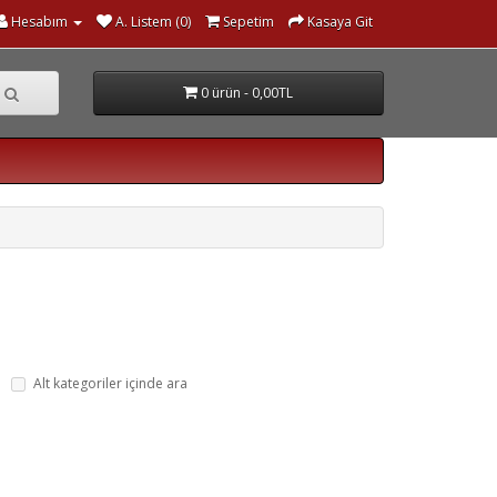
Hesabım
A. Listem (0)
Sepetim
Kasaya Git
0 ürün - 0,00TL
Alt kategoriler içinde ara