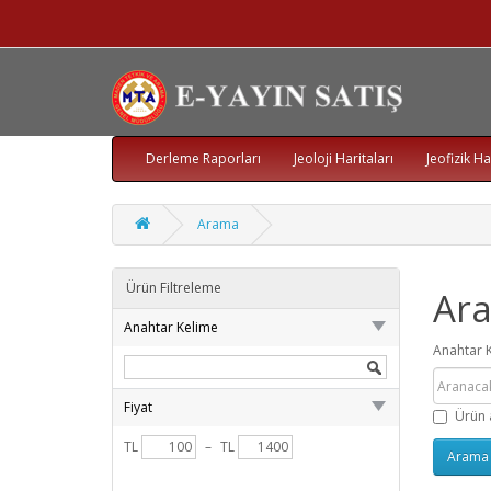
Derleme Raporları
Jeoloji Haritaları
Jeofizik Ha
Arama
Ürün Filtreleme
Ar
Anahtar Kelime
Anahtar 
Fiyat
Ürün 
TL
–
TL