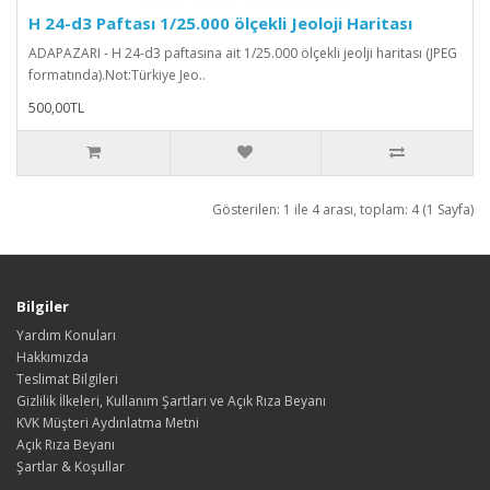
H 24-d3 Paftası 1/25.000 ölçekli Jeoloji Haritası
ADAPAZARI - H 24-d3 paftasına ait 1/25.000 ölçekli jeolji haritası (JPEG
formatında).Not:Türkiye Jeo..
500,00TL
Gösterilen: 1 ile 4 arası, toplam: 4 (1 Sayfa)
Bilgiler
Yardım Konuları
Hakkımızda
Teslimat Bilgileri
Gizlilik İlkeleri, Kullanım Şartları ve Açık Rıza Beyanı
KVK Müşteri Aydınlatma Metni
Açık Rıza Beyanı
Şartlar & Koşullar