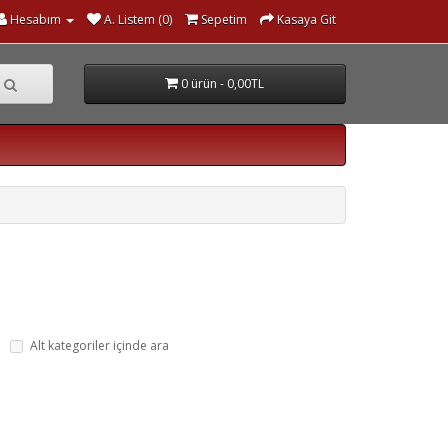
Hesabım
A. Listem (0)
Sepetim
Kasaya Git
0 ürün - 0,00TL
Alt kategoriler içinde ara