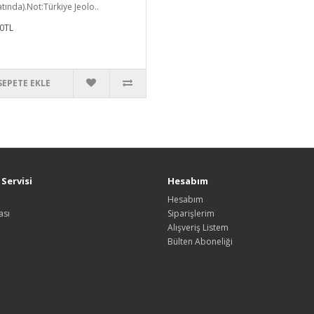
tında).Not:Türkiye Jeolo..
0TL
SEPETE EKLE
Servisi
Hesabım
Hesabım
ası
Siparişlerim
Alışveriş Listem
Bülten Aboneliği