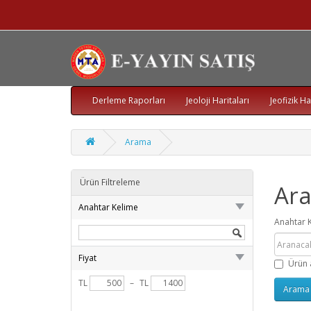
Derleme Raporları
Jeoloji Haritaları
Jeofizik Ha
Arama
Ürün Filtreleme
Ar
Anahtar Kelime
Anahtar 
Fiyat
Ürün 
TL
–
TL