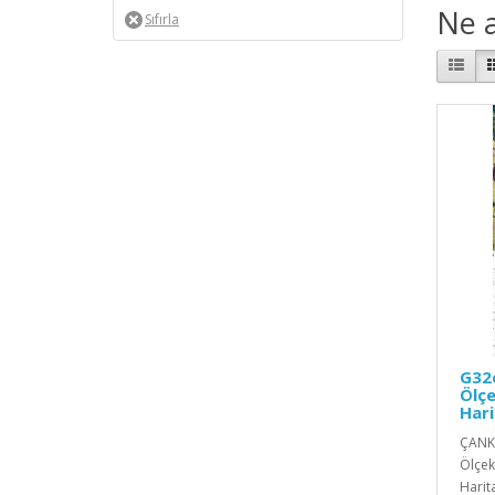
Ne a
G32c
Ölçe
Hari
ÇANKI
Ölçek
Harita