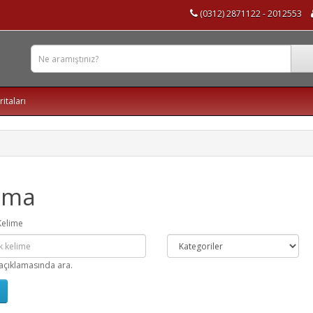
(0312) 2871122 - 2012553
ritaları
ama
Kelime
açıklamasında ara.