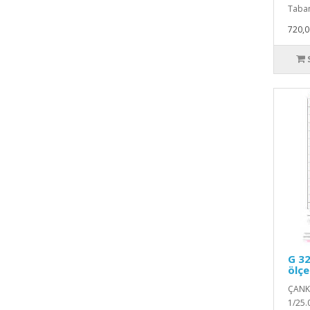
Taban
720,0
G 32
ölçe
ÇANKI
1/25.0