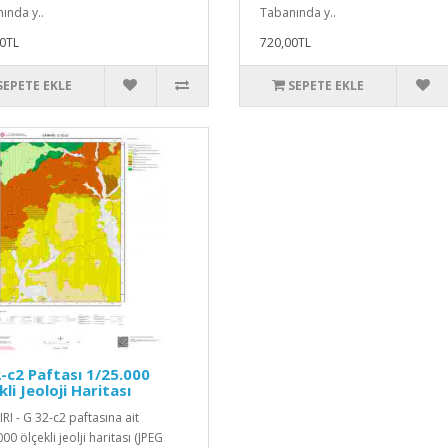
ında y..
Tabanında y..
0TL
720,00TL
SEPETE EKLE
SEPETE EKLE
-c2 Paftası 1/25.000
kli Jeoloji Haritası
RI - G 32-c2 paftasına ait
00 ölçekli jeolji haritası (JPEG