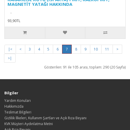
MAGNETİT YATAĞI HAKKINDA
..
93,90TL
|<
<
3
4
5
6
7
8
9
10
11
>
>|
Gösterilen: 91 ile 105 arası, toplam: 290 (20 Sayfa)
Bilgiler
Yardım Konuları
Hakkımızda
Teslimat Bilgileri
Gizlilik İlkeleri, Kullanım Şartları ve Açık Rıza Beyanı
KVK Müşteri Aydınlatma Metni
Açık Rıza Beyanı