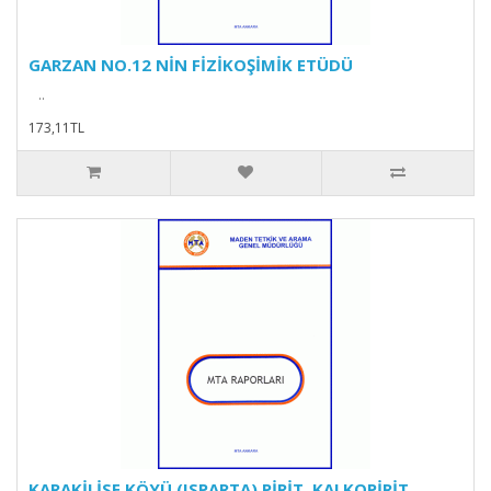
GARZAN NO.12 NİN FİZİKOŞİMİK ETÜDÜ
..
173,11TL
KARAKİLİSE KÖYÜ (ISPARTA) PİRİT, KALKOPİRİT,