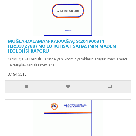
MUĞLA-DALAMAN-KARAAĞAÇ S:201900311
(ER:3372788) NO’LU RUHSAT SAHASININ MADEN
JEOLOJİSİ RAPORU
ÖZMuğla ve Denizli illerinde yeni kromit yatakların araştırılması amacı
ile ‘‘Muğla-Denizli Krom Ara..
3.194,55TL