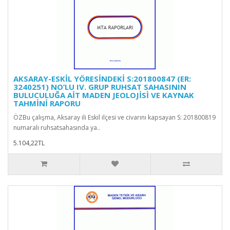
AKSARAY-ESKİL YÖRESİNDEKİ S:201800847 (ER:
3240251) NO’LU IV. GRUP RUHSAT SAHASININ
BULUCULUĞA AİT MADEN JEOLOJİSİ VE KAYNAK
TAHMİNİ RAPORU
ÖZBu çalışma, Aksaray ili Eskil ilçesi ve civarını kapsayan S: 201800819
numaralı ruhsatsahasında ya..
5.104,22TL