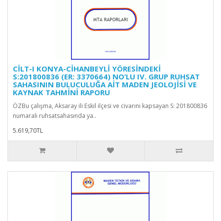
CİLT-I KONYA-CİHANBEYLİ YÖRESİNDEKİ
S:201800836 (ER: 3370664) NO’LU IV. GRUP RUHSAT
SAHASININ BULUCULUĞA AİT MADEN JEOLOJİSİ VE
KAYNAK TAHMİNİ RAPORU
ÖZBu çalışma, Aksaray ili Eskil ilçesi ve civarını kapsayan S: 201800836
numaralı ruhsatsahasında ya..
5.619,70TL