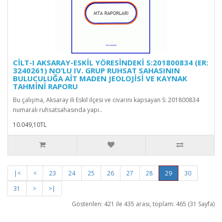
CİLT-I AKSARAY-ESKİL YÖRESİNDEKİ S:201800834 (ER:
3240261) NO’LU IV. GRUP RUHSAT SAHASININ
BULUCULUĞA AİT MADEN JEOLOJİSİ VE KAYNAK
TAHMİNİ RAPORU
Bu çalışma, Aksaray ili Eskil ilçesi ve civarını kapsayan S: 201800834
numaralı ruhsatsahasında yapı..
10.049,10TL
|<
<
23
24
25
26
27
28
29
30
31
>
>|
Gösterilen: 421 ile 435 arası, toplam: 465 (31 Sayfa)