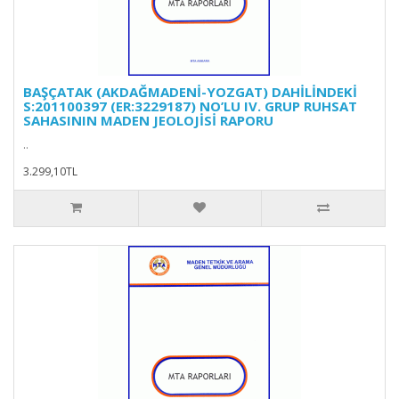
BAŞÇATAK (AKDAĞMADENİ-YOZGAT) DAHİLİNDEKİ
S:201100397 (ER:3229187) NO’LU IV. GRUP RUHSAT
SAHASININ MADEN JEOLOJİSİ RAPORU
..
3.299,10TL