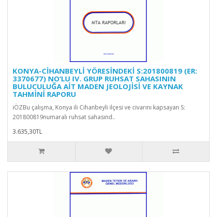
KONYA-CİHANBEYLİ YÖRESİNDEKİ S:201800819 (ER:
3370677) NO’LU IV. GRUP RUHSAT SAHASININ
BULUCULUĞA AİT MADEN JEOLOJİSİ VE KAYNAK
TAHMİNİ RAPORU
iÖZBu çalışma, Konya ili Cihanbeyli ilçesi ve civarını kapsayan S:
201800819numaralı ruhsat sahasınd..
3.635,30TL