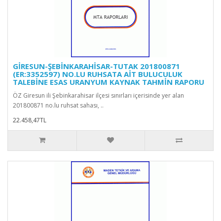
GİRESUN-ŞEBİNKARAHİSAR-TUTAK 201800871
(ER:3352597) NO.LU RUHSATA AİT BULUCULUK
TALEBİNE ESAS URANYUM KAYNAK TAHMİN RAPORU
ÖZ Giresun ili Şebinkarahisar ilçesi sınırları içerisinde yer alan
201800871 no.lu ruhsat sahası, ..
22.458,47TL