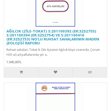
AĞILCIK (ZİLE-TOKAT) S:201100392 (ER:3252755)
S:201100394 (ER:3252754) VE S:201100416
(ER:3252753) NO’LU RUHSAT SAHALARININ MADEN
JEOLOJİSİ RAPORU
Ruhsat sahaları, Tokat ili Zile ilçesinin Ağılcık köyü civarında, Çorum
H35-a3,a4 paftalarında yer a..
1.045,00TL