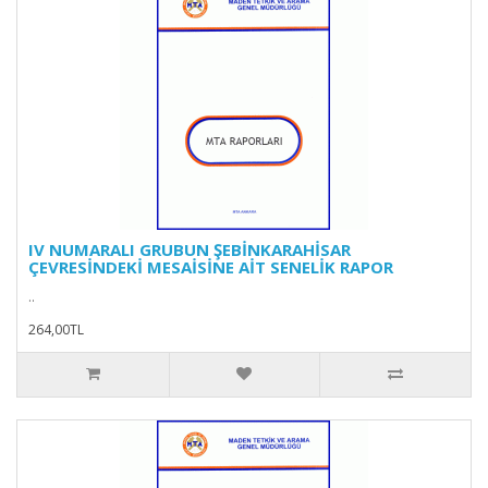
IV NUMARALI GRUBUN ŞEBİNKARAHİSAR
ÇEVRESİNDEKİ MESAİSİNE AİT SENELİK RAPOR
..
264,00TL