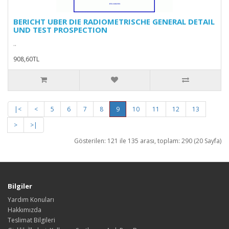
BERICHT UBER DIE RADIOMETRISCHE GENERAL DETAIL
UND TEST PROSPECTION
..
908,60TL
|<
<
5
6
7
8
9
10
11
12
13
>
>|
Gösterilen: 121 ile 135 arası, toplam: 290 (20 Sayfa)
Bilgiler
Yardım Konuları
Hakkımızda
Teslimat Bilgileri