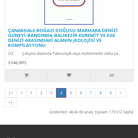
ÇANAKKALE BOĞAZI DOĞUSU-MARMARA DENİZİ
GÜNEYİ-BANDIRMA-BALIKESİR-EDREMİT VE EGE
DENİZİ ARASINDAKİ ALANIN JEOLOJİSİ VE
KOMPİLASYONU
ÖZ Çalışma alanında Paleozoyik veya muhtemelen daha ya..
3.546,09TL
|<
<
1
2
3
4
5
6
7
8
9
>
>|
Gösterilen: 46 ile 60 arası, toplam: 179 (12 Sayfa)