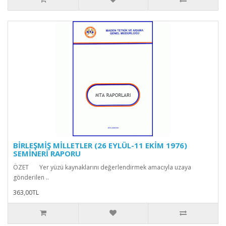
BİRLEŞMİŞ MİLLETLER (26 EYLÜL-11 EKİM 1976)
SEMİNERİ RAPORU
ÖZET Yer yüzü kaynaklarını değerlendirmek amacıyla uzaya
gönderilen ..
363,00TL