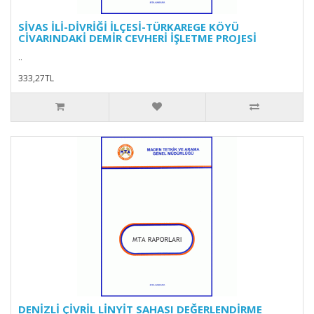
SİVAS İLİ-DİVRİĞİ İLÇESİ-TÜRKAREGE KÖYÜ
CİVARINDAKİ DEMİR CEVHERİ İŞLETME PROJESİ
..
333,27TL
DENİZLİ ÇİVRİL LİNYİT SAHASI DEĞERLENDİRME