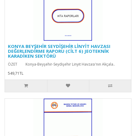
KONYA BEYŞEHİR SEYDİŞEHİR LİNYİT HAVZASI
DEĞERLENDİRME RAPORU (CİLT 6) JEOTEKNİK
KARADİKEN SEKTÖRÜ
ÖZET Konya-Beyşehir-Seydişehir Linyit Havzası'nın Akçala..
549,71TL