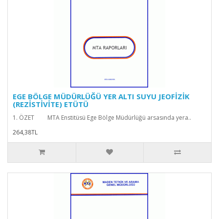
EGE BÖLGE MÜDÜRLÜĞÜ YER ALTI SUYU JEOFİZİK
(REZİSTİVİTE) ETÜTÜ
1. ÖZET MTA Enstitüsü Ege Bölge Müdürlüğü arsasında yera..
264,38TL