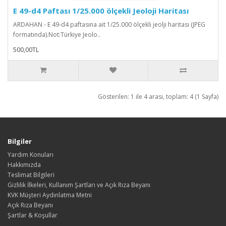
E 49-d4 Paftası 1/25.000 ölçekli Jeoloji Haritası
ARDAHAN - E 49-d4 paftasına ait 1/25.000 ölçekli jeolji haritası (JPEG
formatında).Not:Türkiye Jeolo..
500,00TL
Gösterilen: 1 ile 4 arası, toplam: 4 (1 Sayfa)
Bilgiler
Yardım Konuları
Hakkımızda
Teslimat Bilgileri
Gizlilik İlkeleri, Kullanım Şartları ve Açık Rıza Beyanı
KVK Müşteri Aydınlatma Metni
Açık Rıza Beyanı
Şartlar & Koşullar