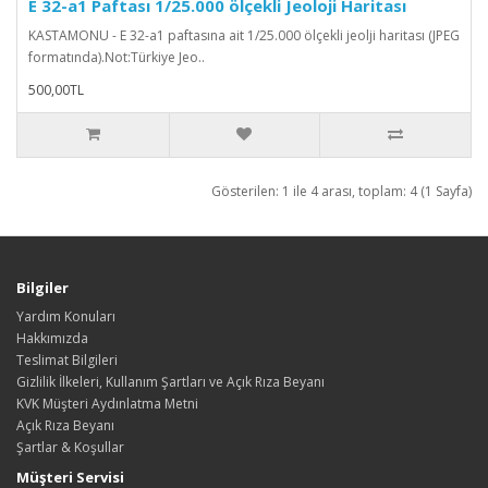
E 32-a1 Paftası 1/25.000 ölçekli Jeoloji Haritası
KASTAMONU - E 32-a1 paftasına ait 1/25.000 ölçekli jeolji haritası (JPEG
formatında).Not:Türkiye Jeo..
500,00TL
Gösterilen: 1 ile 4 arası, toplam: 4 (1 Sayfa)
Bilgiler
Yardım Konuları
Hakkımızda
Teslimat Bilgileri
Gizlilik İlkeleri, Kullanım Şartları ve Açık Rıza Beyanı
KVK Müşteri Aydınlatma Metni
Açık Rıza Beyanı
Şartlar & Koşullar
Müşteri Servisi