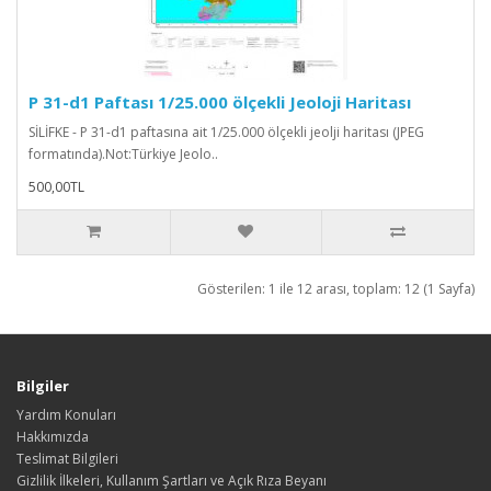
P 31-d1 Paftası 1/25.000 ölçekli Jeoloji Haritası
SİLİFKE - P 31-d1 paftasına ait 1/25.000 ölçekli jeolji haritası (JPEG
formatında).Not:Türkiye Jeolo..
500,00TL
Gösterilen: 1 ile 12 arası, toplam: 12 (1 Sayfa)
Bilgiler
Yardım Konuları
Hakkımızda
Teslimat Bilgileri
Gizlilik İlkeleri, Kullanım Şartları ve Açık Rıza Beyanı