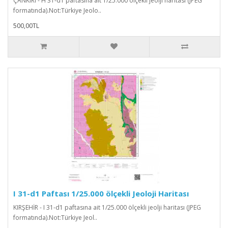
ÇANKIRI - H 31-d1 paftasına ait 1/25.000 ölçekli jeolji haritası (JPEG
formatında).Not:Türkiye Jeolo..
500,00TL
I 31-d1 Paftası 1/25.000 ölçekli Jeoloji Haritası
KIRŞEHİR - I 31-d1 paftasına ait 1/25.000 ölçekli jeolji haritası (JPEG
formatında).Not:Türkiye Jeol..