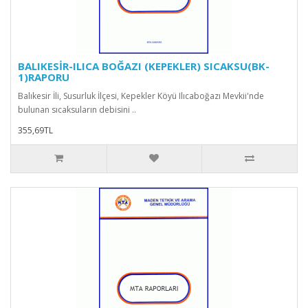
BALIKESİR-ILICA BOĞAZI (KEPEKLER) SICAKSU(BK-
1)RAPORU
Balıkesir İli, Susurluk İlçesi, Kepekler Köyü Ilıcaboğazı Mevkii'nde
bulunan sıcaksuların debisini ..
355,69TL