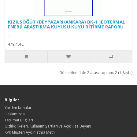
KIZILSÖĞÜT (BEYPAZARI/ANKARA) BK-1 JEOTERMAL
ENERJİ ARAŞTIRMA KUYUSU KUYU BİTİRME RAPORU
..
479,46TL
Gösterilen: 1 ile 2 arası, toplam: 2 (1 Sayfa)
Bilgiler
Yardım Konuları
Hakkımızda
Teslimat Bilgileri
Gizlilik İlkeleri, Kullanım Şartları ve Açık Rıza Beyanı
KVK Müşteri Aydınlatma Metni