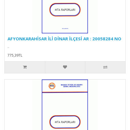
AFYONKARAHİSAR İLİ DİNAR İLÇESİ AR : 20058284 NO
..
775,39TL