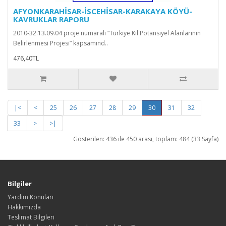
AFYONKARAHİSAR-İSCEHİSAR-KARAKAYA KÖYÜ-
KAVRUKLAR RAPORU
2010-32.13.09.04 proje numaralı “Türkiye Kil Potansiyel Alanlarının
Belirlenmesi Projesi” kapsamınd..
476,40TL
|<
<
25
26
27
28
29
30
31
32
33
>
>|
Gösterilen: 436 ile 450 arası, toplam: 484 (33 Sayfa)
Bilgiler
Yardım Konuları
Hakkımızda
Teslimat Bilgileri