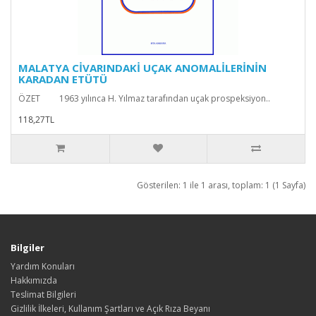
MALATYA CİVARINDAKİ UÇAK ANOMALİLERİNİN
KARADAN ETÜTÜ
ÖZET 1963 yılınca H. Yılmaz tarafından uçak prospeksiyon..
118,27TL
Gösterilen: 1 ile 1 arası, toplam: 1 (1 Sayfa)
Bilgiler
Yardım Konuları
Hakkımızda
Teslimat Bilgileri
Gizlilik İlkeleri, Kullanım Şartları ve Açık Rıza Beyanı