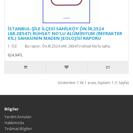
İSTANBUL-ŞİLE İLÇESİ SAHİLKÖY ÖN İR,2524
(AR.28547) RUHSAT NO'LU ALÜMİNYUM (REFRAKTER
KİL) SAHASININ MADEN JEOLOJİSİ RAPORU
1. ÖZ Bu rapor; Ön.İR.2524 (AR. 28547) ruhsat No'lu saha..
624,94TL
Gösterilen: 1 ile 1 arası, toplam: 1 (1 Sayfa)
Bilgiler
Yardım Konuları
Hakkımızda
Teslimat Bilgileri