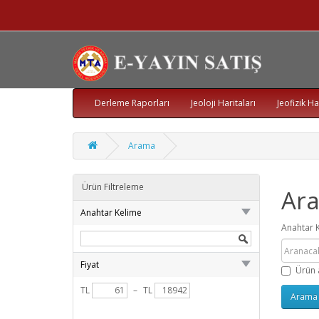
Derleme Raporları
Jeoloji Haritaları
Jeofizik Ha
Arama
Ürün Filtreleme
Ar
Anahtar Kelime
Anahtar 
Fiyat
Ürün 
TL
–
TL