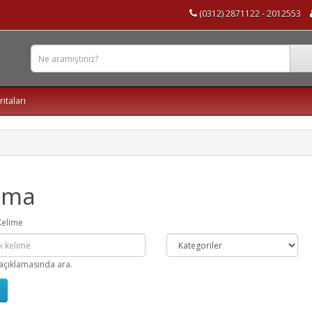
(0312) 2871122 - 2012553
ritaları
ama
Kelime
açıklamasında ara.