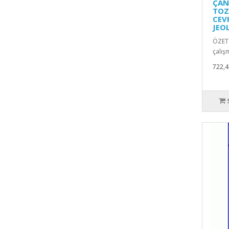
ÇAN
TOZ
CEV
JEO
ÖZET 
çalış
722,4