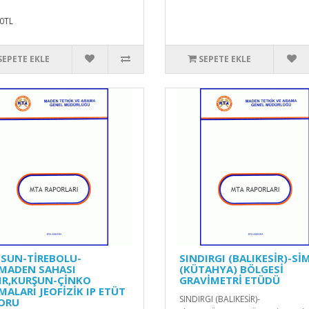
0TL
SEPETE EKLE
SEPETE EKLE
ESUN-TİREBOLU-
SINDIRGI (BALIKESİR)-Sİ
MADEN SAHASI
(KÜTAHYA) BÖLGESİ
IR,KURŞUN-ÇİNKO
GRAVİMETRİ ETÜDÜ
MALARI JEOFİZİK IP ETÜT
SINDIRGI (BALIKESİR)-
ORU