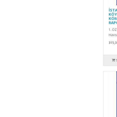
İST
KÖY
KÖM
RAP
1. ÖZ
Havzas
315,3