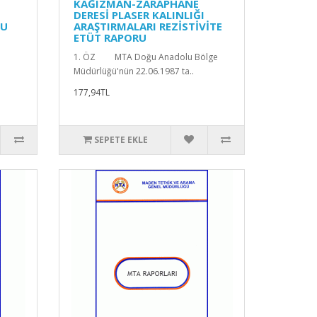
KAĞIZMAN-ZARAPHANE
DERESİ PLASER KALINLIĞI
YU
ARAŞTIRMALARI REZİSTİVİTE
ETÜT RAPORU
1. ÖZ MTA Doğu Anadolu Bölge
Müdürlüğü'nün 22.06.1987 ta..
177,94TL
SEPETE EKLE