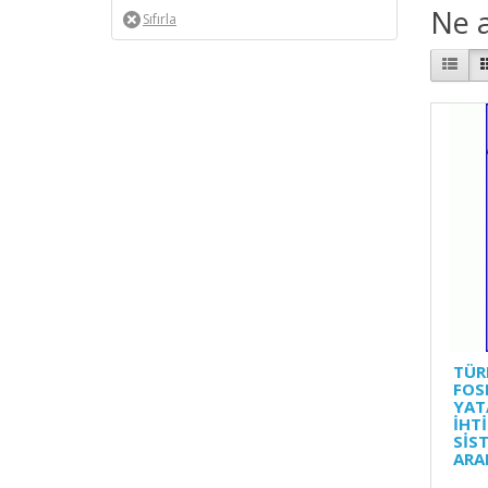
Ne a
TÜR
FOS
YAT
İHT
SİS
ARA