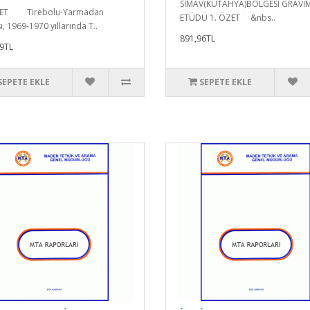
SİMAV(KÜTAHYA)BÖLGESİ GRAVİM
ZET Tirebolu-Yarmadan
ETÜDÜ 1. ÖZET &nbs..
, 1969-1970 yıllarında T..
891,96TL
9TL
SEPETE EKLE
SEPETE EKLE