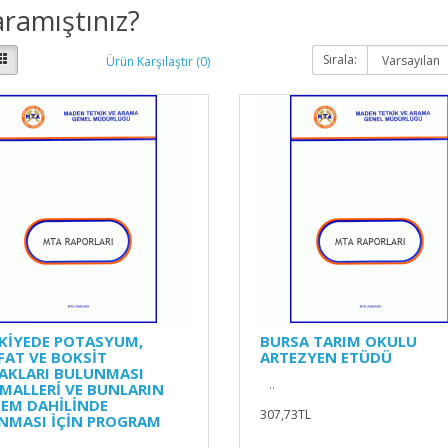
ramıştınız?
Sırala:
Ürün Karşılaştır (0)
KİYEDE POTASYUM,
BURSA TARIM OKULU
FAT VE BOKSİT
ARTEZYEN ETÜDÜ
AKLARI BULUNMASI
..
İMALLERİ VE BUNLARIN
TEM DAHİLİNDE
307,73TL
NMASI İÇİN PROGRAM