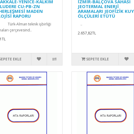
AKKALE-YENİCE-KALKIM
İZMİR-BALÇOVA SAHASI
LUDERE CU-PB-ZN
JEOTERMAL ENERJİ
HERLEŞMESİ MADEN
ARAMALARI JEOFİZİK KU
LOJİSİ RAPORU
ÖLÇÜLERİ ETÜTÜ
Türk-Alman teknik işbirliği
..
maları çerçevesind..
2.657,82TL
1TL
SEPETE EKLE
SEPETE EKLE