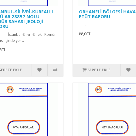
ANBUL-SİLİVRİ-KURFALLI
ORHANELİ BÖLGESİ HAV
Ü AR:28857 NOLU
ETÜT RAPORU
ÜR SAHASI JEOLOJİ
..
ORU
88,00TL
 İstanbul-Silivri-Sinekli Kömür
ı içinde yer ..
5TL
SEPETE EKLE
SEPETE EKLE