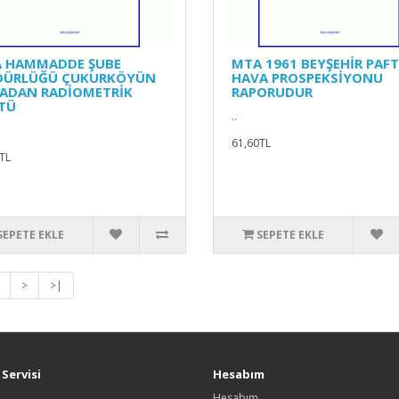
 HAMMADDE ŞUBE
MTA 1961 BEYŞEHİR PAFT
ÜRLÜĞÜ ÇUKURKÖYÜN
HAVA PROSPEKSİYONU
ADAN RADİOMETRİK
RAPORUDUR
TÜ
..
61,60TL
TL
SEPETE EKLE
SEPETE EKLE
>
>|
Servisi
Hesabım
Hesabım