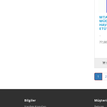
MTA
MÜD
HAV
ETÜ
..
77,00
1
2
Bilgiler
Müşteri 
Yardım Konuları
İletişim