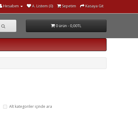
Hesabım
A. Listem (0)
Sepetim
Kasaya Git
0 ürün - 0,00TL
Alt kategoriler içinde ara