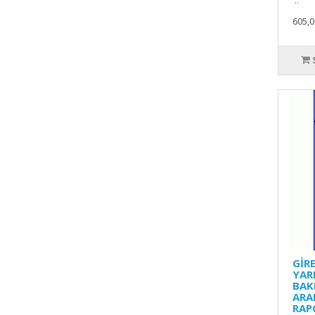
..
605,0
GİR
YAR
BAK
ARA
RAP