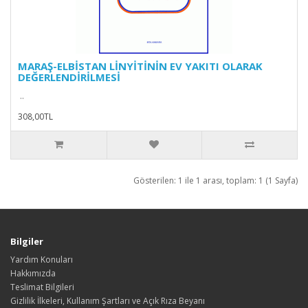
MARAŞ-ELBİSTAN LİNYİTİNİN EV YAKITI OLARAK
DEĞERLENDİRİLMESİ
..
308,00TL
Gösterilen: 1 ile 1 arası, toplam: 1 (1 Sayfa)
Bilgiler
Yardım Konuları
Hakkımızda
Teslimat Bilgileri
Gizlilik İlkeleri, Kullanım Şartları ve Açık Rıza Beyanı