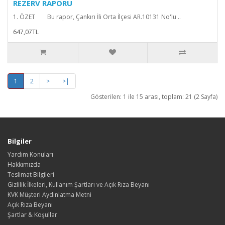
REZERV RAPORU
1. ÖZET Bu rapor, Çankırı İli Orta İlçesi AR.10131 No'lu ..
647,07TL
1
2
>
>|
Gösterilen: 1 ile 15 arası, toplam: 21 (2 Sayfa)
Bilgiler
Yardım Konuları
Hakkımızda
Teslimat Bilgileri
Gizlilik İlkeleri, Kullanım Şartları ve Açık Rıza Beyanı
KVK Müşteri Aydınlatma Metni
Açık Rıza Beyanı
Şartlar & Koşullar