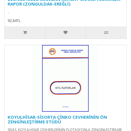
RAPOR (ZONGULDAK-EREĞLİ)
..
92,84TL
KOYULHİSAR-SİSORTA ÇİNKO CEVHERİNİN ÖN
ZENGİNLEŞTİRME ETÜDÜ
SİVAS, KOYULHİSAR CEVHERLERİNİN FLOTASYONLA ZENGİNLEŞTİRİLME