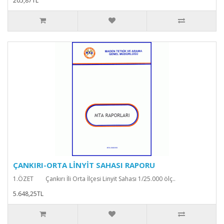
205,87TL
ÇANKIRI-ORTA LİNYİT SAHASI RAPORU
1.ÖZET Çankırı İli Orta İlçesi Linyit Sahası 1/25.000 ölç..
5.648,25TL