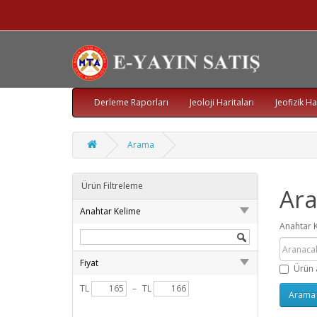
Derleme Raporları
Jeoloji Haritaları
Jeofizik Ha
Arama
Ürün Filtreleme
Ar
Anahtar Kelime
Anahtar 
Fiyat
Ürün 
TL
–
TL