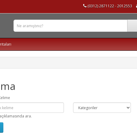
(0312) 2871122 - 2012553
ritaları
ama
Kelime
açıklamasında ara.