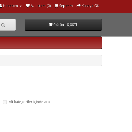
Hesabım
A. Listem (0)
Sepetim
Kasaya Git
0 ürün - 0,00TL
Alt kategoriler içinde ara