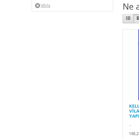
Ne a
KEL
VİL
YAP
..
165,2