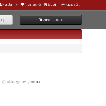
Hesabım
A. Listem (0)
Sepetim
Kasaya Git
0 ürün - 0,00TL
Alt kategoriler içinde ara