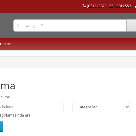
(0312) 2871122 - 2012553
ritaları
ama
Kelime
açıklamasında ara.