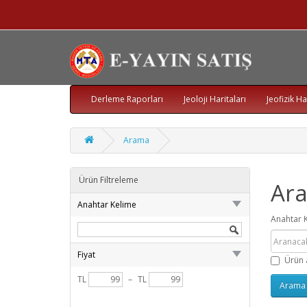
Derleme Raporları
Jeoloji Haritaları
Jeofizik Ha
Arama
Ürün Filtreleme
Ar
Anahtar Kelime
Anahtar 
Fiyat
Ürün 
TL
–
TL