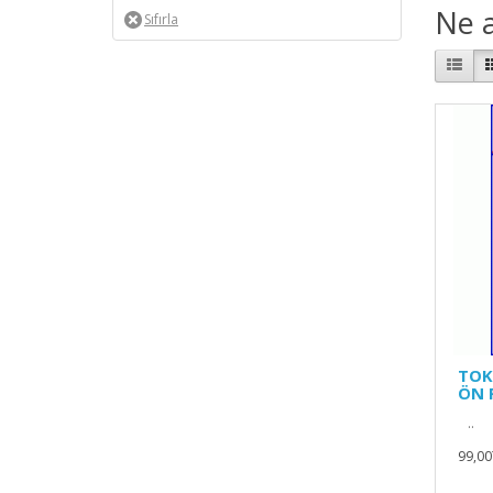
Ne a
TOK
ÖN 
..
99,00