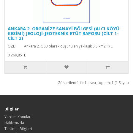
ANKARA 2. ORGANİZE SANAYİ BÖLGESİ (ALCI KÖYÜ
KESİMİ) JEOLOJİ-JEOTEKNİK ETÜT RAPORU (CİLT 1-
CİLT 2)
ÖZET Ankara 2. OSB olarak düşünülen yaklaşık 5.5 km2'lik ..
3.269,85TL
Gösterilen: 1 ile 1 arası, toplam: 1 (1 Sayfa)
Bilgiler
Yardım Konuları
Hakkımızda
Teslimat Bilgileri