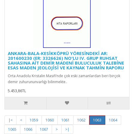
ANKARA-BALA-KESİKKÖPRÜ YÖRESİNDEKİ AR:
201600230 (ER: 3326626) NO'LU IV. GRUP RUHSAT
SAHASINA AİT DEMİR MADENİ BULUCULUK TALEBİNE
ESAS MADEN JEOLOJİSİ VE KAYNAK TAHMİN RAPORU
Orta Anadolu Kristalin Masifi’nde çok eski zamanlardan beri birçok
demir zuhurununvarlığı bilinmekte..
5.453,86TL
|<
<
1059
1060
1061
1062
1063
1064
1065
1066
1067
>
>|