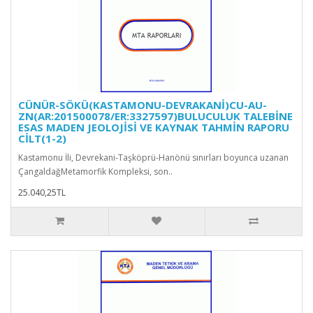
CÜNÜR-SÖKÜ(KASTAMONU-DEVRAKANİ)CU-AU-
ZN(AR:201500078/ER:3327597)BULUCULUK TALEBİNE
ESAS MADEN JEOLOJİSİ VE KAYNAK TAHMİN RAPORU
CİLT(1-2)
Kastamonu İli, Devrekani-Taşköprü-Hanönü sınırları boyunca uzanan
ÇangaldağMetamorfik Kompleksi, son..
25.040,25TL