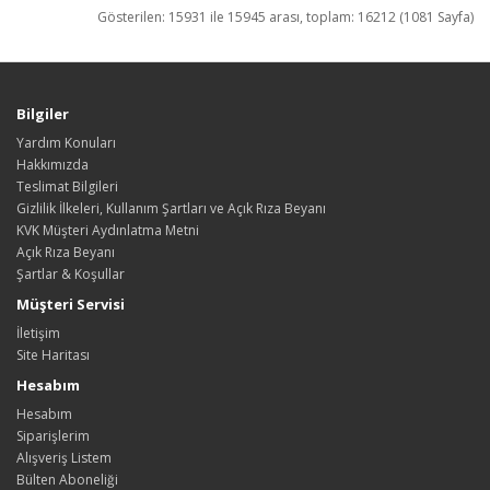
Gösterilen: 15931 ile 15945 arası, toplam: 16212 (1081 Sayfa)
Bilgiler
Yardım Konuları
Hakkımızda
Teslimat Bilgileri
Gizlilik İlkeleri, Kullanım Şartları ve Açık Rıza Beyanı
KVK Müşteri Aydınlatma Metni
Açık Rıza Beyanı
Şartlar & Koşullar
Müşteri Servisi
İletişim
Site Haritası
Hesabım
Hesabım
Siparişlerim
Alışveriş Listem
Bülten Aboneliği