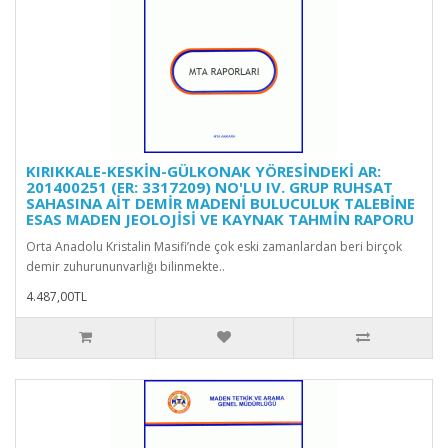
KIRIKKALE-KESKİN-GÜLKONAK YÖRESİNDEKİ AR:
201400251 (ER: 3317209) NO'LU IV. GRUP RUHSAT
SAHASINA AİT DEMİR MADENİ BULUCULUK TALEBİNE
ESAS MADEN JEOLOJİSİ VE KAYNAK TAHMİN RAPORU
Orta Anadolu Kristalin Masifi’nde çok eski zamanlardan beri birçok
demir zuhurununvarlığı bilinmekte..
4.487,00TL