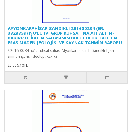
AFYONKARAHİSAR-SANDIKLI 201600234 (ER:
3328859) NO’LU IV. GRUP RUHSATINA AİT ALTIN-
BAKIRMOLİBDEN SAHASININ BULUCULUK TALEBİNE
ESAS MADEN JEOLOJİSİ VE KAYNAK TAHMİN RAPORU
S:201600234 no’lu ruhsat sahası Afyonkarahisar İli, Sandıklı İlçesi
sınırları içerisindeolup, K24-c3..
23.536,10TL