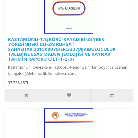
KASTAMONU-TAŞKÖRÜ-KAYADİBİ-ZEYBEK
YÖRESİNDEKİ CU-ZN RUHSAT
SAHASI(AR:201500079/ER:3327909)BULUCULUK
TALEBİNE ESAS MADEN JEOLOJİSİ VE KAYNAK
TAHMİN RAPORU CİLT(1-2-3)
Kastamonu İli, Devrekâni-Taşköprü-Hanönü sınırları boyunca uzanan
ÇangaldağMetamorfik Kompleksi, son..
37.738,15TL