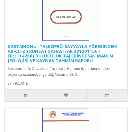
KASTAMONU- TAŞKÖPRÜ-SAYYAYLA YÖRESİNDEKİ
Au-Cu-Zn RUHSAT SAHASI (AR:201201156 /
ER:3114268) BULUCULUK TALEBİNE ESAS MADEN
JEOLOJİSİ VE KAYNAK TAHMİN RAPORU
Kastamonu İli, Devrekani-Taşköprü-Hanönü ilçelerinin sınırları
boyunca uzanan,Çangaldağ Metamorfik K..
37.792,30TL