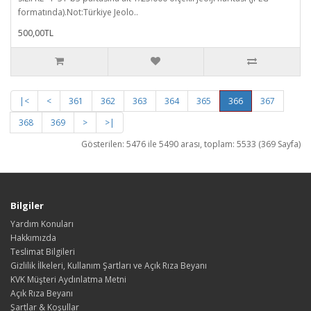
formatında).Not:Türkiye Jeolo..
500,00TL
|<
<
361
362
363
364
365
366
367
368
369
>
>|
Gösterilen: 5476 ile 5490 arası, toplam: 5533 (369 Sayfa)
Bilgiler
Yardım Konuları
Hakkımızda
Teslimat Bilgileri
Gizlilik İlkeleri, Kullanım Şartları ve Açık Rıza Beyanı
KVK Müşteri Aydınlatma Metni
Açık Rıza Beyanı
Şartlar & Koşullar