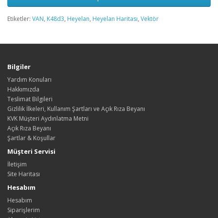
Etiketler:
VAN
,
K48d3
,
Heyelan
,
Heyelan Haritası
,
Vektör
Bilgiler
Yardım Konuları
Hakkımızda
Teslimat Bilgileri
Gizlilik İlkeleri, Kullanım Şartları ve Açık Rıza Beyanı
KVK Müşteri Aydınlatma Metni
Açık Rıza Beyanı
Şartlar & Koşullar
Müşteri Servisi
İletişim
Site Haritası
Hesabım
Hesabım
Siparişlerim