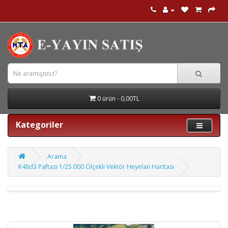
0 ürün - 0,00TL
Kategoriler
Arama
K48d3 Paftası 1/25.000 Ölçekli Vektör Heyelan Haritası