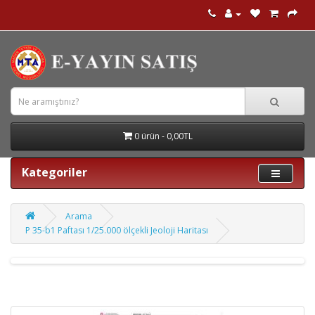
0 ürün - 0,00TL
Kategoriler
Arama
P 35-b1 Paftası 1/25.000 ölçekli Jeoloji Haritası