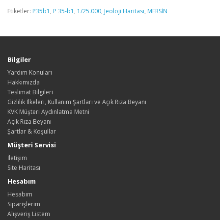
Etiketler:
P35b1
,
P 35-b1
,
1/25.000
,
Jeoloji Haritası
,
MERSİN
Bilgiler
Yardım Konuları
Hakkımızda
Teslimat Bilgileri
Gizlilik İlkeleri, Kullanım Şartları ve Açık Rıza Beyanı
KVK Müşteri Aydınlatma Metni
Açık Rıza Beyanı
Şartlar & Koşullar
Müşteri Servisi
İletişim
Site Haritası
Hesabım
Hesabım
Siparişlerim
Alışveriş Listem