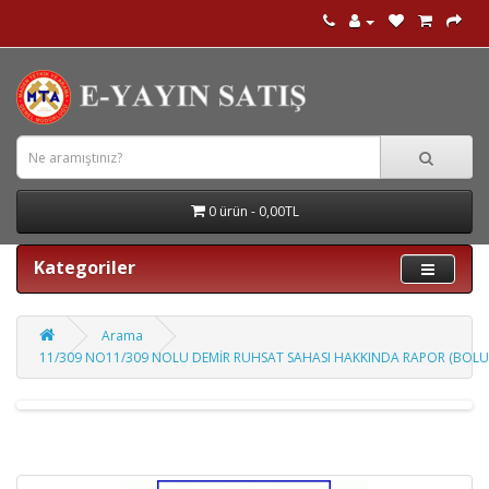
0 ürün - 0,00TL
Kategoriler
Arama
11/309 NO11/309 NOLU DEMİR RUHSAT SAHASI HAKKINDA RAPOR (BOLU İL